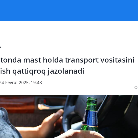
v
tonda mast holda transport vositasini
sh qattiqroq jazolanadi
24 Fevral 2025, 19:48
O