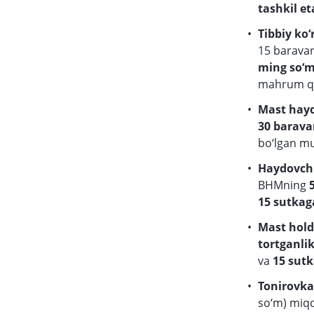
tashkil et
Tibbiy ko
15 barava
ming so‘
mahrum qi
Mast hayd
30 barava
bo‘lgan mu
Haydovchi
BHMning
15 sutka
Mast hold
tortganli
va
15 sut
Tonirovk
so‘m)
miqd