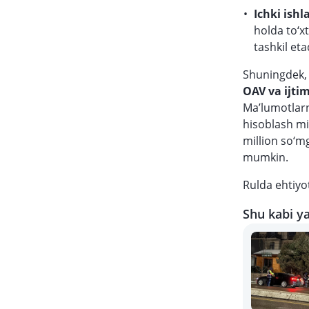
Ichki ish
holda to‘x
tashkil eta
Shuningdek, 
OAV va ijtim
Ma’lumotlarn
hisoblash m
million so‘m
mumkin.
Rulda ehtiyot
Shu kabi ya