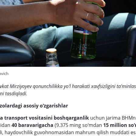
ovich
kat Mirziyoyev qonunchilikka yo‘l harakati xavfsizligini ta’minla
rni tasdiqladi.
zolardagi asosiy o‘zgarishlar
a transport vositasini boshqarganlik
uchun jarima BHMn
ridan
40 baravarigacha
(9.375 ming so‘mdan
15 million s
ldi, haydovchilik guvohnomasidan mahrum qilish muddati e