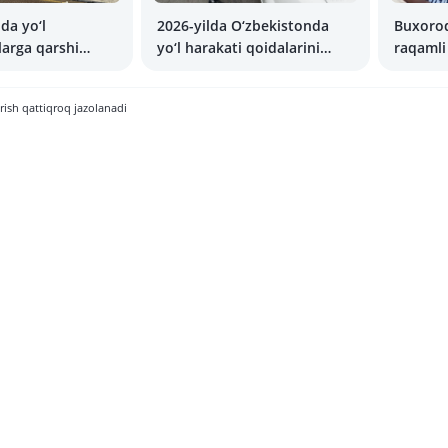
da yo‘l
2026-yilda O‘zbekistonda
Buxorod
arga qarshi
yo‘l harakati qoidalarini
raqamli
 12 jarima balli
buzganlik uchun barcha
martada
ovchilik
jarimalar to‘g‘risida
qoidabu
rish qattiqroq jazolanadi
sidan mahrum