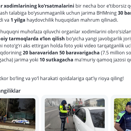
lar xodimlarining ko‘rsatmalarini
bir necha bor e’tiborsiz 
tash talabiga bo‘ysunmaganlik uchun
jarima BHMning
30 ba
di va
1 yilga
haydovchilik huquqidan mahrum qilinadi.
huquqni muhofaza qiluvchi organlar xodimlarini obro‘sizlan
oiy tarmoqlarda e’lon qilish
bo‘yicha yangi javobgarlik jor
i noto‘g‘ri aks ettirgan holda foto yoki video tarqatganlik u
iqdorining
20 baravaridan 50 baravarigacha
(7.5 million 
gacha) jarima yoki
10 sutkagacha
ma’muriy qamoq jazosi qo‘
kor bo‘ling va yo‘l harakati qoidalariga qat’iy rioya qiling!
ngiliklar