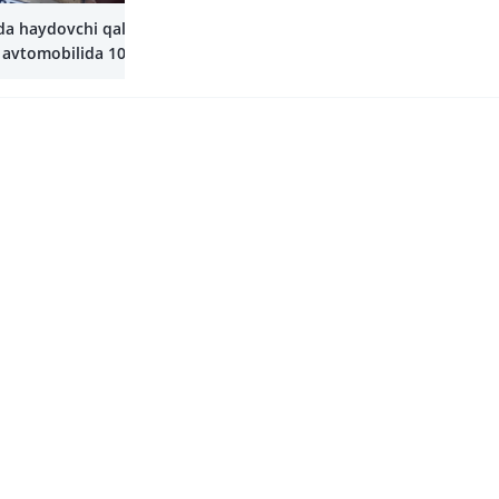
Yana
a haydovchi qalbaki
 avtomobilida 100
n ortiq
zarlik qilgan