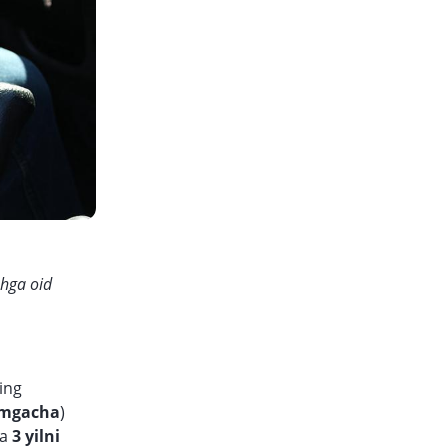
shga oid
ing
o‘mgacha
)
sa
3 yilni