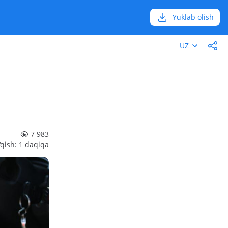
Yuklab olish
UZ
7 983
‘qish: 1 daqiqa