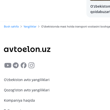
O‘zbekiston
qoidabuzarl
yangi tizim:
uchun hayd
Bosh sahifa
Yangiliklar
O‘zbekistonda mast holda transport vositasini boshqa
guvohnoma
qilish
O‘zbekiston avto yangiliklari
Qozog‘iston avto yangiliklari
Kompaniya haqida