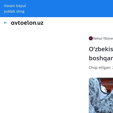
Ilovani bepul
yuklab oling
Temur Titoro
O‘zbekis
boshqari
Chop etilgan: 