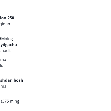
lion 250
qidan
HMning
 yilgacha
anadi.
rima
ldi,
tishdan bosh
rima
i
(375 ming