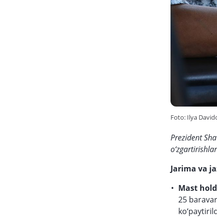
Foto: Ilya David
Prezident Shav
o‘zgartirishla
Jarima va ja
Mast hold
25 barava
ko‘paytiri