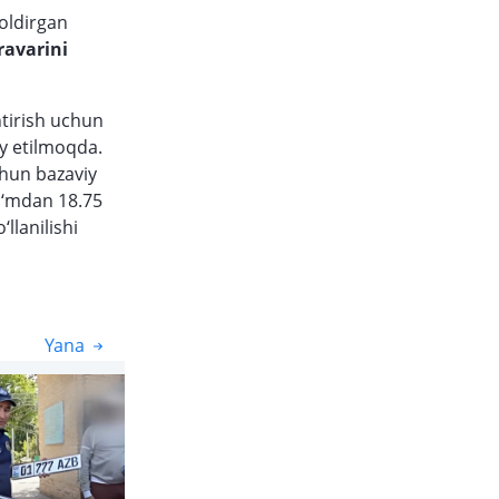
qoldirgan
ravarini
tirish uchun
iy etilmoqda.
chun bazaviy
so‘mdan 18.75
llanilishi
Yana