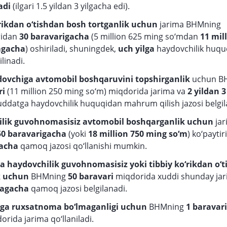
adi
(ilgari 1.5 yildan 3 yilgacha edi).
‘rikdan o‘tishdan bosh tortganlik uchun
jarima BHMning
ridan
30 baravarigacha
(5 million 625 ming so‘mdan
11 mil
mgacha
) oshiriladi, shuningdek,
uch yilga
haydovchilik huqu
linadi.
ovchiga avtomobil boshqaruvini topshirganlik
uchun B
ri
(11 million 250 ming so‘m) miqdorida jarima va
2 yildan 3
ddatga haydovchilik huquqidan mahrum qilish jazosi belgil
lik guvohnomasisiz avtomobil boshqarganlik uchun
ja
50 baravarigacha
(yoki
18 million 750 ming so‘m
) ko‘paytiri
gacha
qamoq jazosi qo‘llanishi mumkin.
a haydovchilik guvohnomasisiz yoki tibbiy ko‘rikdan o‘
k uchun
BHMning
50 baravari
miqdorida xuddi shunday ja
kagacha
qamoq jazosi belgilanadi.
aga ruxsatnoma bo‘lmaganligi uchun
BHMning
1 baravar
orida jarima qo‘llaniladi.