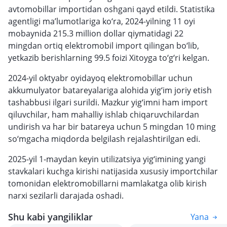
avtomobillar importidan oshgani qayd etildi. Statistika
agentligi ma’lumotlariga ko‘ra, 2024-yilning 11 oyi
mobaynida 215.3 million dollar qiymatidagi 22
mingdan ortiq elektromobil import qilingan bo‘lib,
yetkazib berishlarning 99.5 foizi Xitoyga to‘g‘ri kelgan.
2024-yil oktyabr oyidayoq elektromobillar uchun
akkumulyator batareyalariga alohida yig‘im joriy etish
tashabbusi ilgari surildi. Mazkur yig‘imni ham import
qiluvchilar, ham mahalliy ishlab chiqaruvchilardan
undirish va har bir batareya uchun 5 mingdan 10 ming
so‘mgacha miqdorda belgilash rejalashtirilgan edi.
2025-yil 1-maydan keyin utilizatsiya yig‘imining yangi
stavkalari kuchga kirishi natijasida xususiy importchilar
tomonidan elektromobillarni mamlakatga olib kirish
narxi sezilarli darajada oshadi.
Shu kabi yangiliklar
Yana