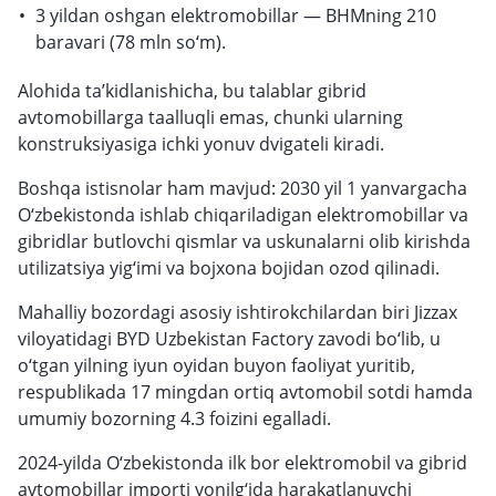
3 yildan oshgan elektromobillar — BHMning 210
baravari (78 mln so‘m).
Alohida ta’kidlanishicha, bu talablar gibrid
avtomobillarga taalluqli emas, chunki ularning
konstruksiyasiga ichki yonuv dvigateli kiradi.
Boshqa istisnolar ham mavjud: 2030 yil 1 yanvargacha
O‘zbekistonda ishlab chiqariladigan elektromobillar va
gibridlar butlovchi qismlar va uskunalarni olib kirishda
utilizatsiya yig‘imi va bojxona bojidan ozod qilinadi.
Mahalliy bozordagi asosiy ishtirokchilardan biri Jizzax
viloyatidagi BYD Uzbekistan Factory zavodi bo‘lib, u
o‘tgan yilning iyun oyidan buyon faoliyat yuritib,
respublikada 17 mingdan ortiq avtomobil sotdi hamda
umumiy bozorning 4.3 foizini egalladi.
2024-yilda O‘zbekistonda ilk bor elektromobil va gibrid
avtomobillar importi yonilg‘ida harakatlanuvchi