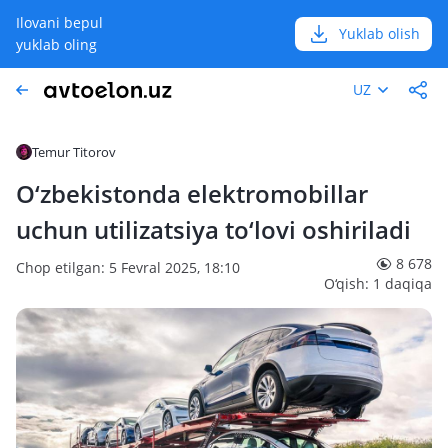
Ilovani bepul
Yuklab olish
yuklab oling
UZ
Temur Titorov
O‘zbekistonda elektromobillar
uchun utilizatsiya to‘lovi oshiriladi
8 678
Chop etilgan: 5 Fevral 2025, 18:10
O‘qish: 1 daqiqa