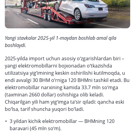
Yangi stavkalar 2025-yil 1-maydan boshlab amal qila
boshlaydi.
2025-yilda import uchun asosiy o‘zgarishlardan biri –
yangi elektromobillarni bojxonadan o‘tkazishda
utilizatsiya yig‘imining keskin oshirilishi kutilmoqda, u
endi avvalgi 30 BHM o‘rniga 120 BHMni tashkil etadi. Bu
elektromobillar narxining kamida 33.7 mln so‘mga
(taxminan 2660 dollar) oshishiga olib keladi.
Chiqarilgan yili ham yig‘imga ta’sir qiladi: qancha eski
bo‘lsa, tarif shuncha yuqori bo‘ladi.
3 yildan kichik elektromobillar — BHMning 120
baravari (45 mln so‘m).