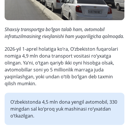
Shaxsiy transportga bo‘lgan talab ham, avtomobil
infratuzilmasining rivojlanishi ham yuqoriligicha qolmoqda.
2026-yil 1-aprel holatiga ko‘ra, O‘zbekiston fuqarolari
nomiga 4,9 mln dona transport vositasi ro‘yxatga
olingan. Ya’ni, o‘tgan qariyb ikki oyni hisobga olsak,
avtomobillar soni yo 5 millionlik marraga juda
yaqinlashgan, yoki undan o‘tib bo‘lgan deb taxmin
qilish mumkin.
O‘zbekistonda 4,5 mln dona yengil avtomobil, 330
mingdan sal ko‘proq yuk mashinasi ro‘yxatdan
o‘tkazilgan.