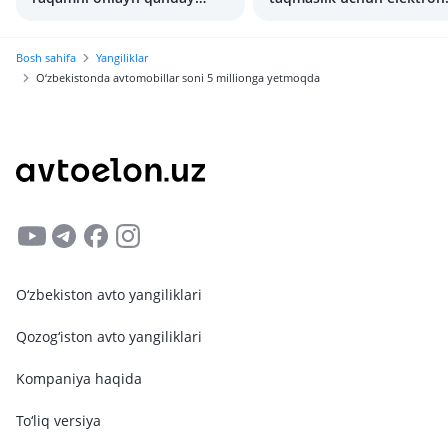
xarid qilish mumkin?
ma’lumotnomani qanday
olsa bo‘ladi?
Bosh sahifa
Yangiliklar
O‘zbekistonda avtomobillar soni 5 millionga yetmoqda
O‘zbekiston avto yangiliklari
Qozog‘iston avto yangiliklari
Kompaniya haqida
To‘liq versiya