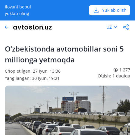
Ilovani bepul
Yuklab olish
yuklab oling
UZ
O‘zbekistonda avtomobillar soni 5
millionga yetmoqda
1 277
Chop etilgan: 27 Iyun, 13:36
O‘qish: 1 daqiqa
Yangilangan: 30 Iyun, 19:21