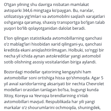
O‘tgan yilning shu davriga nisbatan mamlakat
avtoparki 344,6 mingtaga ko‘paygan. Bu, narxlar,
utilizatsiya yig‘imlari va avtomobilni saqlash xarajatlari
oshganiga qaramay, shaxsiy transportga bo‘lgan talab
yuqori bo‘lib qolayotganidan dalolat beradi.
E’lon qilingan statistikada avtomobillarning qanchasi
o‘z mablag‘lari hisobidan xarid qilingani-yu, qanchasi
kreditda ekani aniqlashtirilmagan. Holbuki, so‘nggi bir
necha yil ichida aynan avtokreditlar yangi avtomobil
sotib olishning asosiy vositalaridan biriga aylandi.
Bozordagi modellar qatorining kengayishi ham
avtomobillar soni ortishiga hissa qo‘shmoqda. Agar 5
yil avval xaridorlarning aksariyati bir nechta Chevrolet
modellari orasidan tanlagan bo‘lsa, bugungi kunda
Xitoy, Koreya va Yevropa brendlarining o‘nlab
avtomobillari mavjud. Respublikada har yili yangi
markalar o‘z shourumlarini ochmoqda, shuningdek,