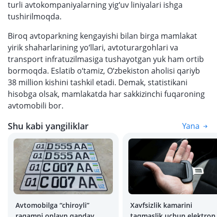
turli avtokompaniyalarning yig‘uv liniyalari ishga
tushirilmoqda.
Biroq avtoparkning kengayishi bilan birga mamlakat
yirik shaharlarining yo‘llari, avtoturargohlari va
transport infratuzilmasiga tushayotgan yuk ham ortib
bormoqda. Eslatib o‘tamiz, O‘zbekiston aholisi qariyb
38 million kishini tashkil etadi. Demak, statistikani
hisobga olsak, mamlakatda har sakkizinchi fuqaroning
avtomobili bor.
Shu kabi yangiliklar
Yana
Avtomobilga “chiroyli”
Xavfsizlik kamarini
raqamni onlayn qanday
taqmaslik uchun elektron