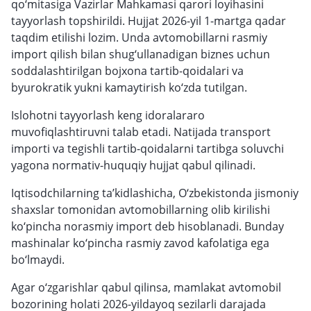
qo‘mitasiga Vazirlar Mahkamasi qarori loyihasini
tayyorlash topshirildi. Hujjat 2026-yil 1-martga qadar
taqdim etilishi lozim. Unda avtomobillarni rasmiy
import qilish bilan shug‘ullanadigan biznes uchun
soddalashtirilgan bojxona tartib-qoidalari va
byurokratik yukni kamaytirish ko‘zda tutilgan.
Islohotni tayyorlash keng idoralararo
muvofiqlashtiruvni talab etadi. Natijada transport
importi va tegishli tartib-qoidalarni tartibga soluvchi
yagona normativ-huquqiy hujjat qabul qilinadi.
Iqtisodchilarning ta’kidlashicha, O‘zbekistonda jismoniy
shaxslar tomonidan avtomobillarning olib kirilishi
ko‘pincha norasmiy import deb hisoblanadi. Bunday
mashinalar ko‘pincha rasmiy zavod kafolatiga ega
bo‘lmaydi.
Agar o‘zgarishlar qabul qilinsa, mamlakat avtomobil
bozorining holati 2026-yildayoq sezilarli darajada