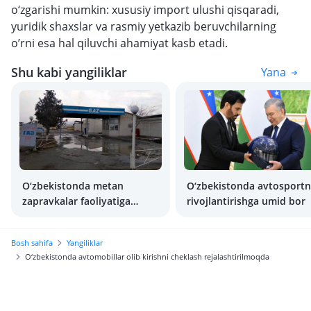
o‘zgarishi mumkin: xususiy import ulushi qisqaradi,
yuridik shaxslar va rasmiy yetkazib beruvchilarning
o’rni esa hal qiluvchi ahamiyat kasb etadi.
Shu kabi yangiliklar
Yana
O‘zbekistonda metan
O‘zbekistonda avtosportn
zapravkalar faoliyatiga
rivojlantirishga umid bor
cheklovlar kiritilmoqda
Bosh sahifa
Yangiliklar
O‘zbekistonda avtomobillar olib kirishni cheklash rejalashtirilmoqda