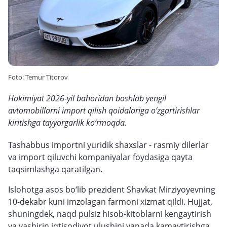
Foto: Temur Titorov
Hokimiyat 2026-yil bahoridan boshlab yengil
avtomobillarni import qilish qoidalariga o‘zgartirishlar
kiritishga tayyorgarlik ko‘rmoqda.
Tashabbus importni yuridik shaxslar - rasmiy dilerlar
va import qiluvchi kompaniyalar foydasiga qayta
taqsimlashga qaratilgan.
Islohotga asos bo‘lib prezident Shavkat Mirziyoyevning
10-dekabr kuni imzolagan farmoni xizmat qildi. Hujjat,
shuningdek, naqd pulsiz hisob-kitoblarni kengaytirish
va yashirin iqtisodiyot ulushini yanada kamaytirishga