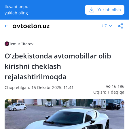
Ilovani bepul
Yuklab olish
yuklab oling
UZ
Temur Titorov
O‘zbekistonda avtomobillar olib
kirishni cheklash
rejalashtirilmoqda
16 196
Chop etilgan: 15 Dekabr 2025, 11:41
O‘qish: 1 daqiqa