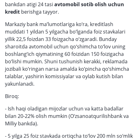
bankdan atigi 24 tasi
avtomobil sotib olish uchun
kredit
berishga tayyor.
Markaziy bank ma’lumotlariga ko‘ra, kreditlash
muddati 1 yildan 5 yilgacha bo‘lganda foiz stavkalari
yillik 22,5 foizdan 33 foizgacha o‘zgaradi. Bunday
sharoitda avtomobil uchun qo‘shimcha to‘lov uning
boshlang‘ich qiymatining 60 foizidan 150 foizigacha
bo‘lishi mumkin. Shuni tushunish kerakki, reklamada
jozibali ko‘ringan narsa amalda ko‘pincha qo‘shimcha
talablar, yashirin komissiyalar va oylab kutish bilan
yakunlanadi.
Biroq:
- Ish haqi oladigan mijozlar uchun va katta badallar
bilan 20-22% olish mumkin (O‘zsanoatqurilishbank va
Milliy bankda).
- 5 yilga 25 foiz stavkada ortiqcha to‘lov 200 mln so‘mlik