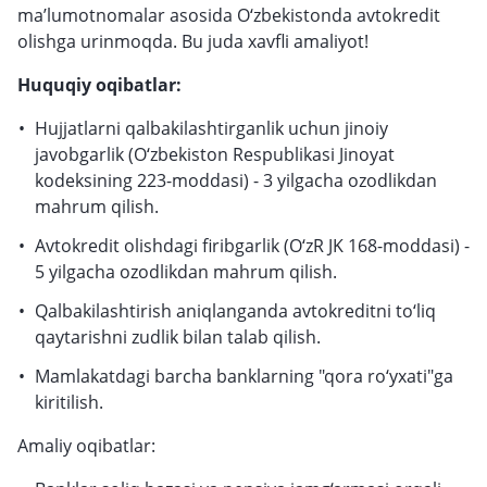
ma’lumotnomalar asosida O‘zbekistonda avtokredit
olishga urinmoqda. Bu juda xavfli amaliyot!
Huquqiy oqibatlar:
Hujjatlarni qalbakilashtirganlik uchun jinoiy
javobgarlik (O‘zbekiston Respublikasi Jinoyat
kodeksining 223-moddasi) - 3 yilgacha ozodlikdan
mahrum qilish.
Avtokredit olishdagi firibgarlik (O‘zR JK 168-moddasi) -
5 yilgacha ozodlikdan mahrum qilish.
Qalbakilashtirish aniqlanganda avtokreditni to‘liq
qaytarishni zudlik bilan talab qilish.
Mamlakatdagi barcha banklarning "qora ro‘yxati"ga
kiritilish.
Amaliy oqibatlar: