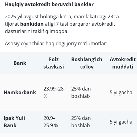
Haqiqiy avtokredit beruvchi banklar
2025-yil avgust holatiga ko‘ra, mamlakatdagi 23 ta
tijorat
bankidan
atigi 7 tasi barqaror avtokredit
dasturlarini taklif qilmoqda.
Asosiy o‘yinchilar haqidagi joriy ma’lumotlar:
Foiz
Boshlang‘ich
Avtokredit
Bank
stavkasi
to‘lov
muddati
23.99–28
25% dan
Hamkorbank
5 yilgacha
%
boshlab
Ipak Yuli
20.9–
25% dan
5 yilgacha
Bank
25.9 %
boshlab