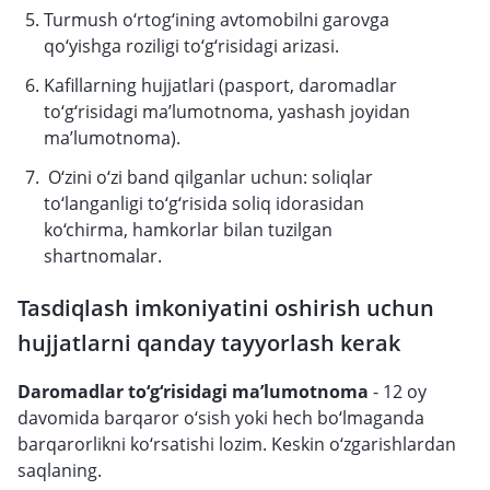
Turmush o‘rtog‘ining avtomobilni garovga
qo‘yishga roziligi to‘g‘risidagi arizasi.
Kafillarning hujjatlari (pasport, daromadlar
to‘g‘risidagi ma’lumotnoma, yashash joyidan
ma’lumotnoma).
O‘zini o‘zi band qilganlar uchun: soliqlar
to‘langanligi to‘g‘risida soliq idorasidan
ko‘chirma, hamkorlar bilan tuzilgan
shartnomalar.
Tasdiqlash imkoniyatini oshirish uchun
hujjatlarni qanday tayyorlash kerak
Daromadlar to‘g‘risidagi ma’lumotnoma
- 12 oy
davomida barqaror o‘sish yoki hech bo‘lmaganda
barqarorlikni ko‘rsatishi lozim. Keskin o‘zgarishlardan
saqlaning.