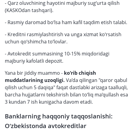
- Qarz oluvchining hayotini majburiy sug‘urta qilish
(KASKOdan tashqari).
- Rasmiy daromad bo‘lsa ham kafil taqdim etish talabi.
- Kreditni rasmiylashtirish va unga xizmat ko‘rsatish
uchun qo‘shimcha to‘lovlar.
- Avtokredit summasining 10-15% miqdoridagi
majburiy kafolatli depozit.
Yana bir jiddiy muammo -
ko‘rib chiqish
muddatlarining uzoqligi.
Va’da qilingan "qaror qabul
qilish uchun 5 daqiqa" faqat dastlabki arizaga taalluqli,
barcha hujjatlarni tekshirish bilan to‘liq ma’qullash esa
3 kundan 7 ish kunigacha davom etadi.
Banklarning haqqoniy taqqoslanishi:
O‘zbekistonda avtokreditlar