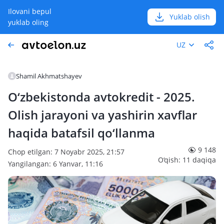
Ilovani bepul
Yuklab olish
yuklab oling
UZ
Shamil Akhmatshayev
O‘zbekistonda avtokredit - 2025.
Olish jarayoni va yashirin xavflar
haqida batafsil qo‘llanma
9 148
Chop etilgan: 7 Noyabr 2025, 21:57
O‘qish: 11 daqiqa
Yangilangan: 6 Yanvar, 11:16