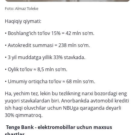
Foto: Almaz Toleke
Haqiqiy qiymati:
• Boshlang‘ich to‘lov 15% = 42 mln so‘m.
• Avtokredit summasi = 238 mln so‘m.
• 3 yil muddatga yillik 33% stavkada.
• Oylik to‘lov ≈ 8,5 mln so‘m.
• Umumiy ortiqcha to‘lov ≈ 68 mln so‘m.
Ha, yechim tez, lekin bu tezlikning narxi bozordagi eng
yuqori stavkalardan biri. Anorbankda avtomobil krediti
ish haqi oluvchilar uchun NBUga qaraganda deyarli
30% qimmatroq.
Tenge Bank - elektromobillar uchun maxsus
shartlar