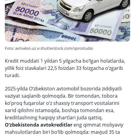
Foto: avtoelon.uz и shutterstock.com/sprostudio
Kredit muddati 1 yildan 5 yilgacha bo‘lgan holatlarda,
yillik foiz stavkalari 22,5 foizdan 33 foizgacha o‘zgarib
turadi.
2025-yilda O‘zbekiston avtomobil bozorida ziddiyatli
vaziyat saqlanib qolmoqda. Bir tomondan, tobora
ko‘proq fuqarolar o‘z shaxsiy transport vositalarini
xarid qilishni istamoqda, boshqa tomondan esa,
kreditlashning haqiqiy shartlari juda qattiq.
O‘zbekistonda avtokreditlar
eng qimmat moliyaviy
mahsulotlardan biri bo‘lib qolmoqda: mavjud 35 ta