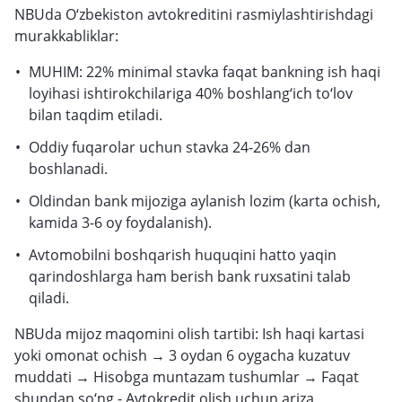
NBUda O‘zbekiston avtokreditini rasmiylashtirishdagi
murakkabliklar:
MUHIM: 22% minimal stavka faqat bankning ish haqi
loyihasi ishtirokchilariga 40% boshlang‘ich to‘lov
bilan taqdim etiladi.
Oddiy fuqarolar uchun stavka 24-26% dan
boshlanadi.
Oldindan bank mijoziga aylanish lozim (karta ochish,
kamida 3-6 oy foydalanish).
Avtomobilni boshqarish huquqini hatto yaqin
qarindoshlarga ham berish bank ruxsatini talab
qiladi.
NBUda mijoz maqomini olish tartibi: Ish haqi kartasi
yoki omonat ochish → 3 oydan 6 oygacha kuzatuv
muddati → Hisobga muntazam tushumlar → Faqat
shundan so‘ng - Avtokredit olish uchun ariza