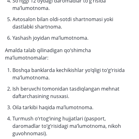
So‘nggi 12 oydagi daromadlar to‘g‘risida
ma’lumotnoma.
Avtosalon bilan oldi-sotdi shartnomasi yoki
dastlabki shartnoma.
Yashash joyidan ma’lumotnoma.
Amalda talab qilinadigan qo‘shimcha
ma’lumotnomalar:
Boshqa banklarda kechikishlar yo‘qligi to‘g‘risida
ma’lumotnoma.
Ish beruvchi tomonidan tasdiqlangan mehnat
daftarchasining nusxasi.
Oila tarkibi haqida ma’lumotnoma.
Turmush o‘rtog‘ining hujjatlari (pasport,
daromadlar to‘g‘risidagi ma’lumotnoma, nikoh
guvohnomasi).