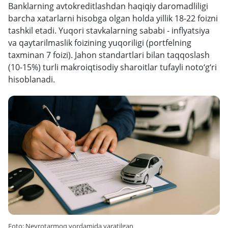
Banklarning avtokreditlashdan haqiqiy daromadliligi
barcha xatarlarni hisobga olgan holda yillik 18-22 foizni
tashkil etadi. Yuqori stavkalarning sababi - inflyatsiya
va qaytarilmaslik foizining yuqoriligi (portfelning
taxminan 7 foizi). Jahon standartlari bilan taqqoslash
(10-15%) turli makroiqtisodiy sharoitlar tufayli noto‘g‘ri
hisoblanadi.
Foto: Neyrotarmoq yordamida yaratilgan