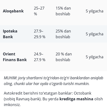
25–27
15% dan
Aloqabank
5 yilgacha
%
boshlab
Ipoteka
27.9–
25% dan
5 yilgacha
Bank
29.9 %
boshlab
Orient
24.9–
20 % dan
5 yilgacha
Finans Bank
27.9 %
boshlab
MUHIM: joriy shartlarni to‘g‘ridan-to‘g‘ri banklardan aniqlab
oling, chunki ular har oyda o‘zgarib turishi mumkin.
Avtokredit berishni to‘xtatgan banklar: Octobank
(sobiq Ravnaq-bank). Bu yerda
kreditga mashina
olish
imkonsiz.