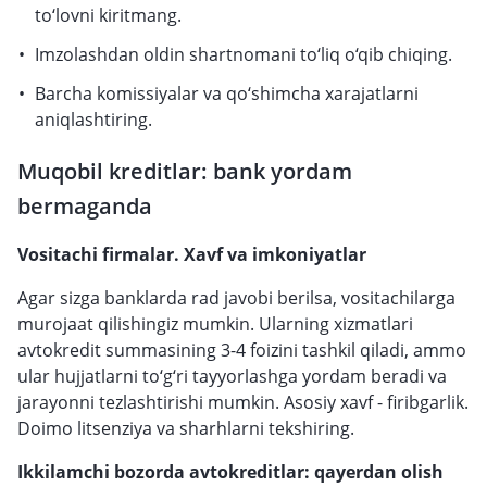
to‘lovni kiritmang.
Imzolashdan oldin shartnomani to‘liq o‘qib chiqing.
Barcha komissiyalar va qo‘shimcha xarajatlarni
aniqlashtiring.
Muqobil kreditlar: bank yordam
bermaganda
Vositachi firmalar. Xavf va imkoniyatlar
Agar sizga banklarda rad javobi berilsa, vositachilarga
murojaat qilishingiz mumkin. Ularning xizmatlari
avtokredit summasining 3-4 foizini tashkil qiladi, ammo
ular hujjatlarni to‘g‘ri tayyorlashga yordam beradi va
jarayonni tezlashtirishi mumkin. Asosiy xavf - firibgarlik.
Doimo litsenziya va sharhlarni tekshiring.
Ikkilamchi bozorda avtokreditlar: qayerdan olish