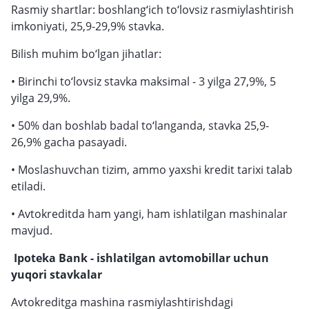
Rasmiy shartlar: boshlang‘ich to‘lovsiz rasmiylashtirish
imkoniyati, 25,9-29,9% stavka.
Bilish muhim bo‘lgan jihatlar:
• Birinchi to‘lovsiz stavka maksimal - 3 yilga 27,9%, 5
yilga 29,9%.
• 50% dan boshlab badal to‘langanda, stavka 25,9-
26,9% gacha pasayadi.
• Moslashuvchan tizim, ammo yaxshi kredit tarixi talab
etiladi.
• Avtokreditda ham yangi, ham ishlatilgan mashinalar
mavjud.
Ipoteka Bank - ishlatilgan avtomobillar uchun
yuqori stavkalar
Avtokreditga mashina rasmiylashtirishdagi