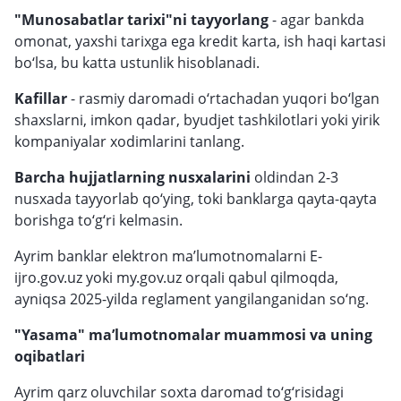
"Munosabatlar tarixi"ni tayyorlang
- agar bankda
omonat, yaxshi tarixga ega kredit karta, ish haqi kartasi
bo‘lsa, bu katta ustunlik hisoblanadi.
Kafillar
- rasmiy daromadi o‘rtachadan yuqori bo‘lgan
shaxslarni, imkon qadar, byudjet tashkilotlari yoki yirik
kompaniyalar xodimlarini tanlang.
Barcha hujjatlarning nusxalarini
oldindan 2-3
nusxada tayyorlab qo‘ying, toki banklarga qayta-qayta
borishga to‘g‘ri kelmasin.
Ayrim banklar elektron ma’lumotnomalarni E-
ijro.gov.uz yoki my.gov.uz orqali qabul qilmoqda,
ayniqsa 2025-yilda reglament yangilanganidan so‘ng.
"Yasama" ma’lumotnomalar muammosi va uning
oqibatlari
Ayrim qarz oluvchilar soxta daromad to‘g‘risidagi