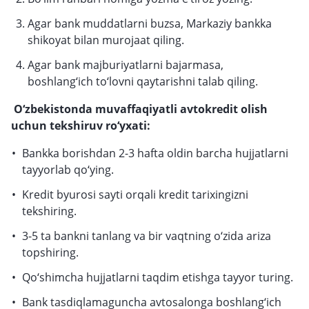
Agar bank muddatlarni buzsa, Markaziy bankka
shikoyat bilan murojaat qiling.
Agar bank majburiyatlarni bajarmasa,
boshlang‘ich to‘lovni qaytarishni talab qiling.
O‘zbekistonda muvaffaqiyatli avtokredit olish
uchun tekshiruv ro‘yxati:
Bankka borishdan 2-3 hafta oldin barcha hujjatlarni
tayyorlab qo‘ying.
Kredit byurosi sayti orqali kredit tarixingizni
tekshiring.
3-5 ta bankni tanlang va bir vaqtning o‘zida ariza
topshiring.
Qo‘shimcha hujjatlarni taqdim etishga tayyor turing.
Bank tasdiqlamaguncha avtosalonga boshlang‘ich