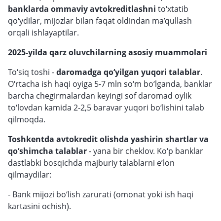
banklarda ommaviy avtokreditlashni
to‘xtatib
qo‘ydilar, mijozlar bilan faqat oldindan ma’qullash
orqali ishlayaptilar.
2025-yilda qarz oluvchilarning asosiy muammolari
To‘siq toshi -
daromadga qo‘yilgan yuqori talablar
.
O‘rtacha ish haqi oyiga 5-7 mln so‘m bo‘lganda, banklar
barcha chegirmalardan keyingi sof daromad oylik
to‘lovdan kamida 2-2,5 baravar yuqori bo‘lishini talab
qilmoqda.
Toshkentda avtokredit olishda yashirin shartlar va
qo‘shimcha talablar
- yana bir cheklov. Ko‘p banklar
dastlabki bosqichda majburiy talablarni e’lon
qilmaydilar:
- Bank mijozi bo‘lish zarurati (omonat yoki ish haqi
kartasini ochish).