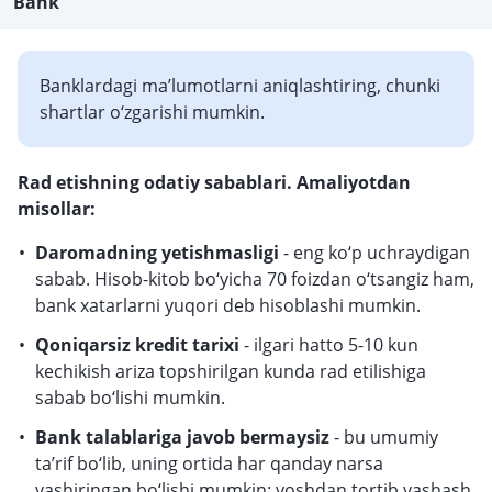
Bank
Banklardagi ma’lumotlarni aniqlashtiring, chunki
shartlar o‘zgarishi mumkin.
Rad etishning odatiy sabablari. Amaliyotdan
misollar:
Daromadning yetishmasligi
- eng ko‘p uchraydigan
sabab. Hisob-kitob bo‘yicha 70 foizdan o‘tsangiz ham,
bank xatarlarni yuqori deb hisoblashi mumkin.
Qoniqarsiz kredit tarixi
- ilgari hatto 5-10 kun
kechikish ariza topshirilgan kunda rad etilishiga
sabab bo‘lishi mumkin.
Bank talablariga javob bermaysiz
- bu umumiy
ta’rif bo‘lib, uning ortida har qanday narsa
yashiringan bo‘lishi mumkin: yoshdan tortib yashash