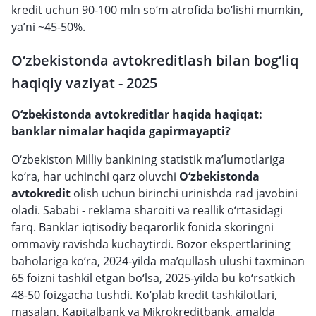
kredit uchun 90-100 mln so‘m atrofida bo‘lishi mumkin,
ya’ni ~45-50%.
O‘zbekistonda avtokreditlash bilan bog‘liq
haqiqiy vaziyat - 2025
O‘zbekistonda avtokreditlar haqida haqiqat:
banklar nimalar haqida gapirmayapti?
O‘zbekiston Milliy bankining statistik ma’lumotlariga
ko‘ra, har uchinchi qarz oluvchi
O‘zbekistonda
avtokredit
olish uchun birinchi urinishda rad javobini
oladi. Sababi - reklama sharoiti va reallik o‘rtasidagi
farq. Banklar iqtisodiy beqarorlik fonida skoringni
ommaviy ravishda kuchaytirdi. Bozor ekspertlarining
baholariga ko‘ra, 2024-yilda ma’qullash ulushi taxminan
65 foizni tashkil etgan bo‘lsa, 2025-yilda bu ko‘rsatkich
48-50 foizgacha tushdi. Ko‘plab kredit tashkilotlari,
masalan, Kapitalbank va Mikrokreditbank, amalda