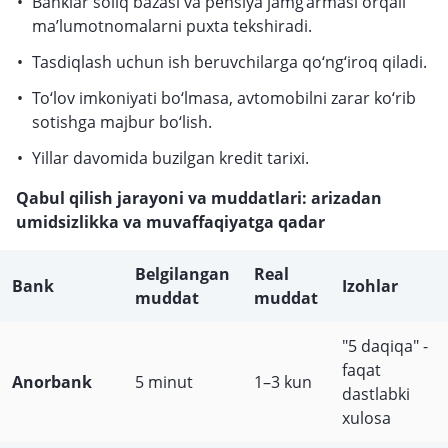
Banklar soliq bazasi va pensiya jamg‘armasi orqali
ma’lumotnomalarni puxta tekshiradi.
Tasdiqlash uchun ish beruvchilarga qo‘ng‘iroq qiladi.
To‘lov imkoniyati bo‘lmasa, avtomobilni zarar ko‘rib
sotishga majbur bo‘lish.
Yillar davomida buzilgan kredit tarixi.
Qabul qilish jarayoni va muddatlari: arizadan
umidsizlikka va muvaffaqiyatga qadar
Belgilangan
Real
Bank
Izohlar
muddat
muddat
"5 daqiqa" -
faqat
Anorbank
5 minut
1–3 kun
dastlabki
xulosa