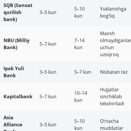
SQB (Sanoat
5–10
Yuklanishga
qurilish
3–5 kun
kun
bog‘liq
bank)
Maosh
NBU (Milliy
7–14
olmaydiganla
5–7 kun
Bank)
kun
uchun
uzoqroq
Ipak Yuli
3–5 kun
5–7 kun
Nisbatan tez
Bank
Hujjatlar
10–14
Kapitalbank
5–7 kun
sinchiklab
kun
tekshiriladi
Asia
5–10
O‘rtacha
Alliance
3–5 kun
kun
muddatlar