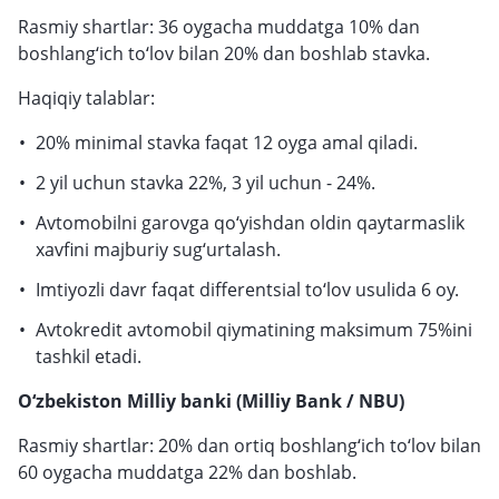
Rasmiy shartlar: 36 oygacha muddatga 10% dan
boshlang‘ich to‘lov bilan 20% dan boshlab stavka.
Haqiqiy talablar:
20% minimal stavka faqat 12 oyga amal qiladi.
2 yil uchun stavka 22%, 3 yil uchun - 24%.
Avtomobilni garovga qo‘yishdan oldin qaytarmaslik
xavfini majburiy sug‘urtalash.
Imtiyozli davr faqat differentsial to‘lov usulida 6 oy.
Avtokredit avtomobil qiymatining maksimum 75%ini
tashkil etadi.
O‘zbekiston Milliy banki (Milliy Bank / NBU)
Rasmiy shartlar: 20% dan ortiq boshlang‘ich to‘lov bilan
60 oygacha muddatga 22% dan boshlab.