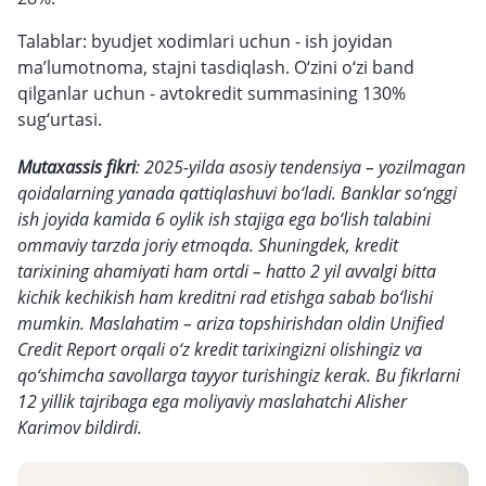
Talablar: byudjet xodimlari uchun - ish joyidan
ma’lumotnoma, stajni tasdiqlash. O‘zini o‘zi band
qilganlar uchun - avtokredit summasining 130%
sug‘urtasi.
Mutaxassis fikri
: 2025-yilda asosiy tendensiya – yozilmagan
qoidalarning yanada qattiqlashuvi bo‘ladi. Banklar so‘nggi
ish joyida kamida 6 oylik ish stajiga ega bo‘lish talabini
ommaviy tarzda joriy etmoqda. Shuningdek, kredit
tarixining ahamiyati ham ortdi – hatto 2 yil avvalgi bitta
kichik kechikish ham kreditni rad etishga sabab bo‘lishi
mumkin. Maslahatim – ariza topshirishdan oldin Unified
Credit Report orqali o‘z kredit tarixingizni olishingiz va
qo‘shimcha savollarga tayyor turishingiz kerak. Bu fikrlarni
12 yillik tajribaga ega moliyaviy maslahatchi Alisher
Karimov bildirdi.