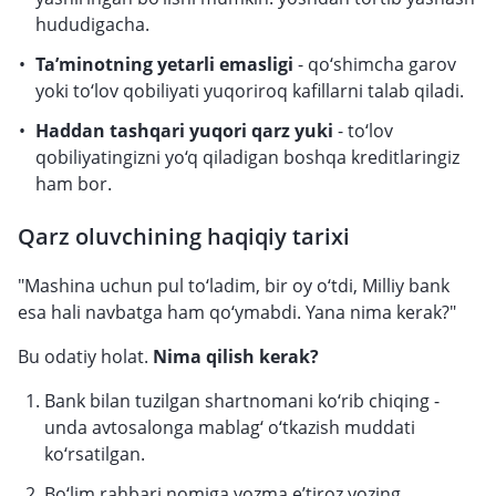
hududigacha.
Ta’minotning yetarli emasligi
- qo‘shimcha garov
yoki to‘lov qobiliyati yuqoriroq kafillarni talab qiladi.
Haddan tashqari yuqori qarz yuki
- to‘lov
qobiliyatingizni yo‘q qiladigan boshqa kreditlaringiz
ham bor.
Qarz oluvchining haqiqiy tarixi
"Mashina uchun pul to‘ladim, bir oy o‘tdi, Milliy bank
esa hali navbatga ham qo‘ymabdi. Yana nima kerak?"
Bu odatiy holat.
Nima qilish kerak?
Bank bilan tuzilgan shartnomani ko‘rib chiqing -
unda avtosalonga mablag‘ o‘tkazish muddati
ko‘rsatilgan.
Bo‘lim rahbari nomiga yozma e’tiroz yozing.