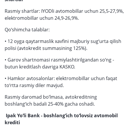
Rasmiy shartlar: IYODli avtomobillar uchun 25,5-27,9%,
elektromobillar uchun 24,9-26,9%.
Qo‘shimcha talablar:
• 12 oyga qaytarmaslik xavfini majburiy sug‘urta qilish
polisi (avtokredit summasining 125%).
• Garov shartnomasi rasmiylashtirilgandan so‘ng -
butun kreditlash davriga KASKO.
• Hamkor avtosalonlar: elektromobillar uchun faqat
to‘rtta rasmiy diler mavjud.
Rasmiy daromad bo‘lmasa, avtokreditning
boshlang‘ich badali 25-40% gacha oshadi.
Ipak Yo‘li Bank - boshlang‘ich to‘lovsiz avtomobil
krediti