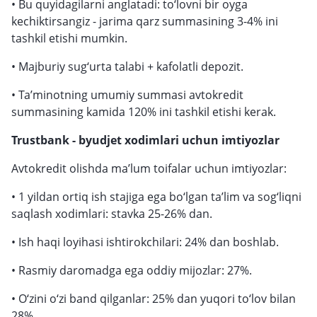
• Bu quyidagilarni anglatadi: to‘lovni bir oyga
kechiktirsangiz - jarima qarz summasining 3-4% ini
tashkil etishi mumkin.
• Majburiy sug‘urta talabi + kafolatli depozit.
• Ta’minotning umumiy summasi avtokredit
summasining kamida 120% ini tashkil etishi kerak.
Trustbank - byudjet xodimlari uchun imtiyozlar
Avtokredit olishda ma’lum toifalar uchun imtiyozlar:
• 1 yildan ortiq ish stajiga ega bo‘lgan ta’lim va sog‘liqni
saqlash xodimlari: stavka 25-26% dan.
• Ish haqi loyihasi ishtirokchilari: 24% dan boshlab.
• Rasmiy daromadga ega oddiy mijozlar: 27%.
• O‘zini o‘zi band qilganlar: 25% dan yuqori to‘lov bilan
28%.