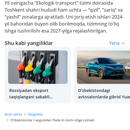
Yil oxirigacha “Ekologik transport” tizimi doirasida
Toshkent shahri hududi ham uchta — “qizil”, “sariq” va
“yashil” zonalarga ajratiladi. Uni joriy etish ishlari 2024-
yil bahoridan buyon olib borilmoqda, tizimning to‘liq
ishga tushirilishi esa 2027-yilga rejalashtirilgan.
Shu kabi yangiliklar
Yana
Rossiyadan eksport
O‘zbekistondagi
taqiqlangani sababli
avtosalonlarda gibrid Yua
O‘zbekistonda benzin narxi
Up necha pul turadi?
oshishi mumkin
Bosh sahifa
Yangiliklar
O‘zbekistonda 1-avgustdan Trade-In tizimi ishga tushadi