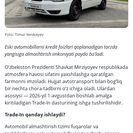
Foto: Timur Yenikeyev
Eski avtomobillarni kredit foizlari qoplanadigan tarzda
yangisiga almashtirish imkoniyati paydo bo‘ladi.
O‘zbekiston Prezidenti Shavkat Mirziyoyev respublikada
atmosfera havosi sifatini yaxshilashga qaratilgan
farmonni imzoladi. Hujjat avtotransport bilan bog‘liq
bir nechta chora-tadbirni o‘z ichiga oladi. Ulardan
asosiysi — 2026-yil 1-avgustdan boshlab amalga
kiritiladigan Trade-In dasturining ishga tushirilishidir.
Trade-In qanday ishlaydi?
Avtomobil almashtirish tizimi fuqarolar va