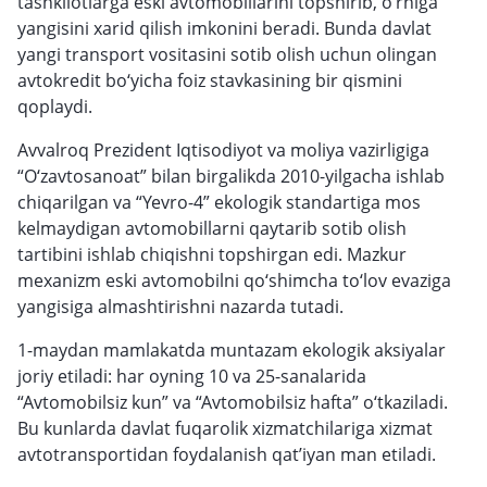
tashkilotlarga eski avtomobillarini topshirib, o‘rniga
yangisini xarid qilish imkonini beradi. Bunda davlat
yangi transport vositasini sotib olish uchun olingan
avtokredit bo‘yicha foiz stavkasining bir qismini
qoplaydi.
Avvalroq Prezident Iqtisodiyot va moliya vazirligiga
“O‘zavtosanoat” bilan birgalikda 2010-yilgacha ishlab
chiqarilgan va “Yevro-4” ekologik standartiga mos
kelmaydigan avtomobillarni qaytarib sotib olish
tartibini ishlab chiqishni topshirgan edi. Mazkur
mexanizm eski avtomobilni qo‘shimcha to‘lov evaziga
yangisiga almashtirishni nazarda tutadi.
1-maydan mamlakatda muntazam ekologik aksiyalar
joriy etiladi: har oyning 10 va 25-sanalarida
“Avtomobilsiz kun” va “Avtomobilsiz hafta” o‘tkaziladi.
Bu kunlarda davlat fuqarolik xizmatchilariga xizmat
avtotransportidan foydalanish qat’iyan man etiladi.