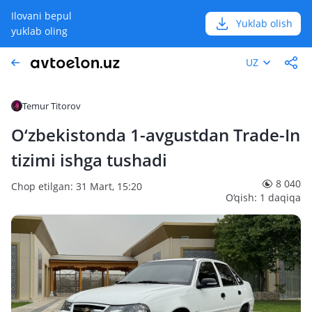
Ilovani bepul
Yuklab olish
yuklab oling
UZ
Temur Titorov
O‘zbekistonda 1-avgustdan Trade-In
tizimi ishga tushadi
8 040
Chop etilgan: 31 Mart, 15:20
O‘qish: 1 daqiqa