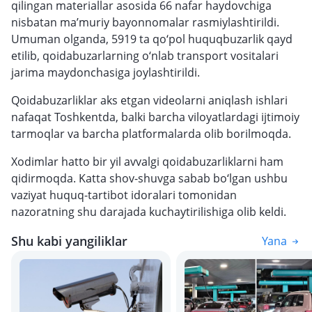
qilingan materiallar asosida 66 nafar haydovchiga
nisbatan ma’muriy bayonnomalar rasmiylashtirildi.
Umuman olganda, 5919 ta qo‘pol huquqbuzarlik qayd
etilib, qoidabuzarlarning o‘nlab transport vositalari
jarima maydonchasiga joylashtirildi.
Qoidabuzarliklar aks etgan videolarni aniqlash ishlari
nafaqat Toshkentda, balki barcha viloyatlardagi ijtimoiy
tarmoqlar va barcha platformalarda olib borilmoqda.
Xodimlar hatto bir yil avvalgi qoidabuzarliklarni ham
qidirmoqda. Katta shov-shuvga sabab bo‘lgan ushbu
vaziyat huquq-tartibot idoralari tomonidan
nazoratning shu darajada kuchaytirilishiga olib keldi.
Shu kabi yangiliklar
Yana