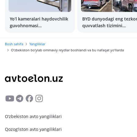
Yo‘l kameralari haydovchilik
BYD dunyodagi eng tezko
guvohnomasi
quvvatlash tizimini
yo’qhaydovchilarni
sinovdan o‘tkazmoqda
aniqlashni o‘rgandi
Bosh sahifa
Yangiliklar
O‘zbekiston bo‘ylab ommaviy reydlar boshlandi va bu nafaqat yo‘llarda
O‘zbekiston avto yangiliklari
Qozog‘iston avto yangiliklari