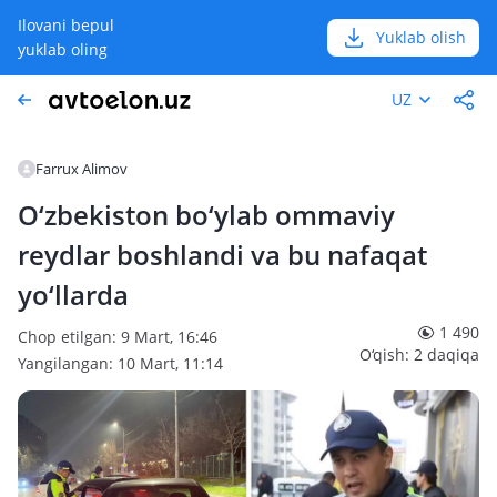
Ilovani bepul
Yuklab olish
yuklab oling
UZ
Farrux Alimov
O‘zbekiston bo‘ylab ommaviy
reydlar boshlandi va bu nafaqat
yo‘llarda
1 490
Chop etilgan: 9 Mart, 16:46
O‘qish: 2 daqiqa
Yangilangan: 10 Mart, 11:14