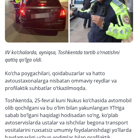
IIV ko‘chalarda, ayniqsa, Toshkentda tartib o‘rnatishni
qattiq qo‘lga oldi.
Ko‘cha poygachilari, qoidabuzarlar va hatto
avtoustaxonalarga nisbatan ommaviy reydlar va
profilaktik suhbatlar o‘tkazilmoqda.
Toshkentda, 25-fevral kuni Nukus ko‘chasida avtomobil
olib qochilgani va bu o‘lim bilan yakunlangan YTHga
sabab bo‘lgani haqidagi hodisadan so‘ng, ko‘plab
avtoservislarda ustalar va ishchilar begona transport
vositalarini ruxsatsiz umumiy foydalanishdagi yo‘llarda
haydamasligi uchun xodimlar bilan profilaktik