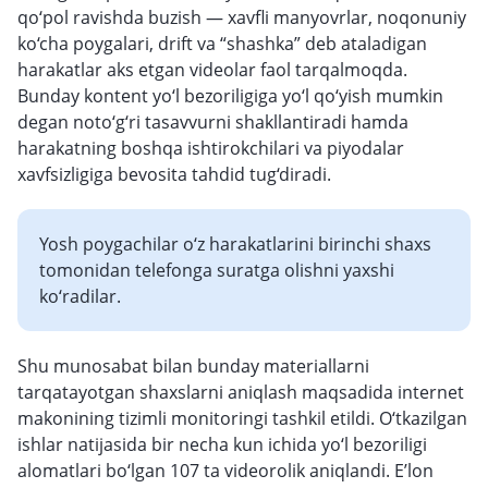
qo‘pol ravishda buzish — xavfli manyovrlar, noqonuniy
ko‘cha poygalari, drift va “shashka” deb ataladigan
harakatlar aks etgan videolar faol tarqalmoqda.
Bunday kontent yo‘l bezoriligiga yo‘l qo‘yish mumkin
degan noto‘g‘ri tasavvurni shakllantiradi hamda
harakatning boshqa ishtirokchilari va piyodalar
xavfsizligiga bevosita tahdid tug‘diradi.
Yosh poygachilar o‘z harakatlarini birinchi shaxs
tomonidan telefonga suratga olishni yaxshi
ko‘radilar.
Shu munosabat bilan bunday materiallarni
tarqatayotgan shaxslarni aniqlash maqsadida internet
makonining tizimli monitoringi tashkil etildi. O‘tkazilgan
ishlar natijasida bir necha kun ichida yo‘l bezoriligi
alomatlari bo‘lgan 107 ta videorolik aniqlandi. E’lon