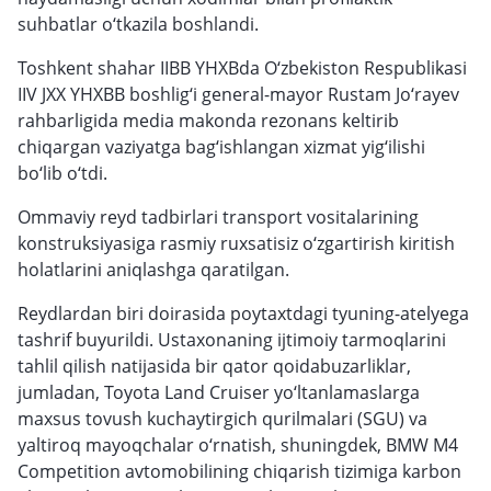
suhbatlar o‘tkazila boshlandi.
Toshkent shahar IIBB YHXBda O‘zbekiston Respublikasi
IIV JXX YHXBB boshlig‘i general-mayor Rustam Jo‘rayev
rahbarligida media makonda rezonans keltirib
chiqargan vaziyatga bag‘ishlangan xizmat yig‘ilishi
bo‘lib o‘tdi.
Ommaviy reyd tadbirlari transport vositalarining
konstruksiyasiga rasmiy ruxsatisiz o‘zgartirish kiritish
holatlarini aniqlashga qaratilgan.
Reydlardan biri doirasida poytaxtdagi tyuning-atelyega
tashrif buyurildi. Ustaxonaning ijtimoiy tarmoqlarini
tahlil qilish natijasida bir qator qoidabuzarliklar,
jumladan, Toyota Land Cruiser yo‘ltanlamaslarga
maxsus tovush kuchaytirgich qurilmalari (SGU) va
yaltiroq mayoqchalar o‘rnatish, shuningdek, BMW M4
Competition avtomobilining chiqarish tizimiga karbon