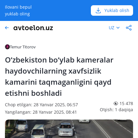
Ilovani bepul
Yuklab olish
yuklab oling
UZ
Temur Titorov
O‘zbekiston bo‘ylab kameralar
haydovchilarning xavfsizlik
kamarini taqmaganligini qayd
etishni boshladi
15 478
Chop etilgan: 28 Yanvar 2025, 06:57
O‘qish: 1 daqiqa
Yangilangan: 28 Yanvar 2025, 08:41