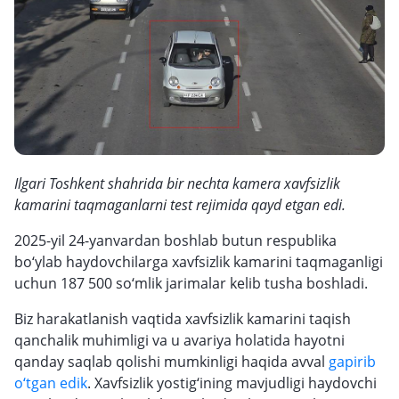
Ilgari Toshkent shahrida bir nechta kamera xavfsizlik
kamarini taqmaganlarni test rejimida qayd etgan edi.
2025-yil 24-yanvardan boshlab butun respublika
bo‘ylab haydovchilarga xavfsizlik kamarini taqmaganligi
uchun 187 500 so‘mlik jarimalar kelib tusha boshladi.
Biz harakatlanish vaqtida xavfsizlik kamarini taqish
qanchalik muhimligi va u avariya holatida hayotni
qanday saqlab qolishi mumkinligi haqida avval
gapirib
o‘tgan edik
. Xavfsizlik yostig‘ining mavjudligi haydovchi