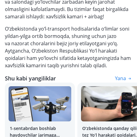
va salondagi yo‘lovchilar zarbadan keyin jarohat
olmasligini kafolatlamaydi. Bu tizimlar faqat birgalikda
samarali ishlaydi: xavfsizlik kamari + airbag!
O‘zbekistonda yo‘l-transport hodisalarida o‘limlar soni
yildan-yilga ortib bormoqda, shuning uchun jazo
va nazorat choralarini bejiz joriy etilayotgani yo‘q.
Aytgancha, O‘zbekiston Respublikasi Yo‘l harakati
qoidalari ham yo‘lovchi sifatida ketayotganingizda ham
xavfsizlik kamarini taqib yurishni talab qiladi.
Shu kabi yangiliklar
Yana
1-sentabrdan boshlab
O’zbekistonda qanday qil
haydovchilar jarimaga
tez Yo’l harakati qoidalari