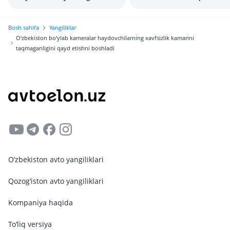
onlayn tarzda shikoyat
buzganlik haqida jarimala
qilishlari mumkin
ko’rish mumkin?
Bosh sahifa
Yangiliklar
O‘zbekiston bo‘ylab kameralar haydovchilarning xavfsizlik kamarini
taqmaganligini qayd etishni boshladi
O‘zbekiston avto yangiliklari
Qozog‘iston avto yangiliklari
Kompaniya haqida
To‘liq versiya