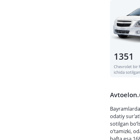
1351
Chevrolet bir 
ichida sotilga
Avtoelon.
Bayramlardan
odatiy sur’a
sotilgan bo‘l
o‘tamizki, o
hafta esa 16