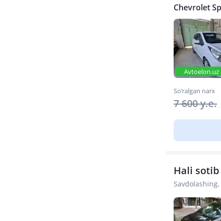
Chevrolet Sp
Avtoelon.uz 
So‘ralgan narx
7 600 y.e.
Hali soti
Savdolashing,