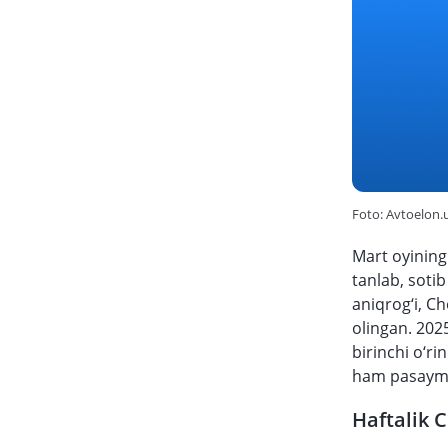
Foto: Avtoelon.
Mart oyining
tanlab, soti
aniqrog‘i, Ch
olingan. 202
birinchi o‘r
ham pasayma
Haftalik C