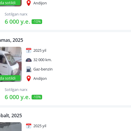
da sotildi
Andijon
Sotilgan narx
6 000 y.e.
-10%
amas, 2025
2025 yil
32 000 km.
Gaz-benzin
da sotildi
Andijon
Sotilgan narx
6 000 y.e.
-10%
balt, 2025
2025 yil