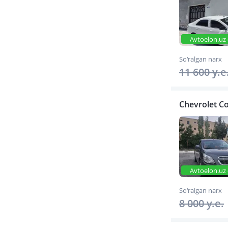
Avtoelon.uz 
So‘ralgan narx
11 600 y.e
Chevrolet Co
Avtoelon.uz 
So‘ralgan narx
8 000 y.e.