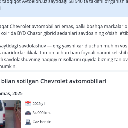
ik tadqiqot Avtoelon.uz saytidagi 58 940 ta taklifni o‘rganish 
i.
aqat Chevrolet avtomobillari emas, balki boshqa markalar 
oxirida BYD Chazor gibrid sedanlari savdosining o‘sishi e’tib
saytidagi savdolashuv — eng yaxshi xarid uchun muhim vosi
va xaridorlar ikkala tomon uchun ham foydali narxni kelishib 
li savdolashuvning haqiqiy misollarini quyida bizning tanlo
 mumkin.
bilan sotilgan Chevrolet avtomobillari
amas, 2025
2025 yil
34 000 km.
Gaz-benzin