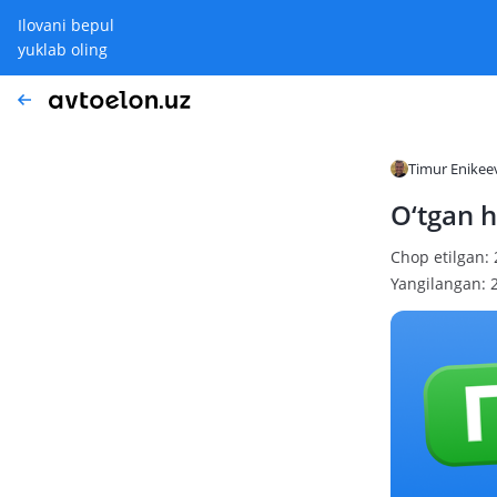
Ilovani bepul
yuklab oling
Timur Enikee
O‘tgan h
Chop etilgan: 
Yangilangan: 2