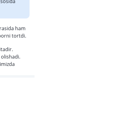
asosida
orasida ham
orni tortdi.
tadir.
olishadi.
vimizda