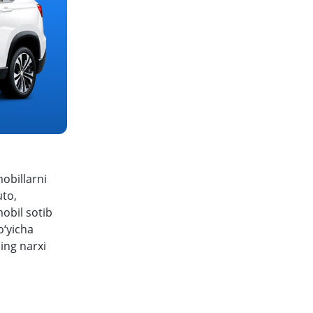
obillarni
uto,
mobil sotib
o‘yicha
ing narxi