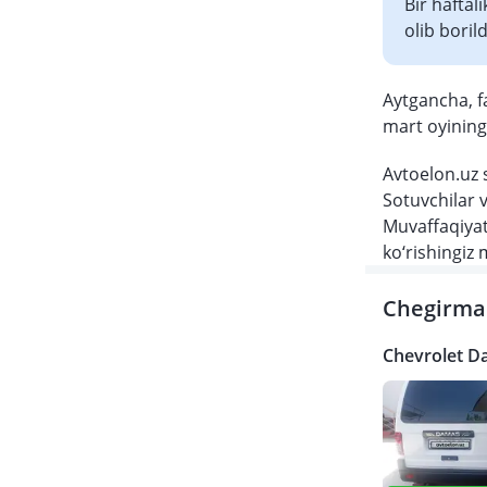
Bir haftal
olib borild
Aytgancha, f
mart oyining 
Avtoelon.uz 
Sotuvchilar 
Muvaffaqiyat
ko‘rishingiz
Chegirma 
Chevrolet D