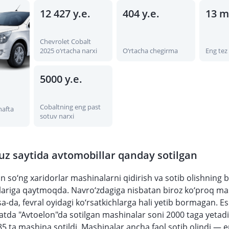
12 427 у.е.
404 у.е.
13 m
Chevrolet Cobalt
2025 o‘rtacha narxi
O‘rtacha chegirma
Eng tez
5000 у.е.
Cobaltning eng past
hafta
sotuv narxi
n
uz saytida avtomobillar qanday sotilgan
 so‘ng xaridorlar mashinalarni qidirish va sotib olishning
tlariga qaytmoqda. Navro‘zdagiga nisbatan biroz ko‘proq m
sa-da, fevral oyidagi ko‘rsatkichlarga hali yetib bormagan. Es
datda "Avtoelon"da sotilgan mashinalar soni 2000 taga yetadi
85 ta mashina sotildi. Mashinalar ancha faol sotib olindi — 