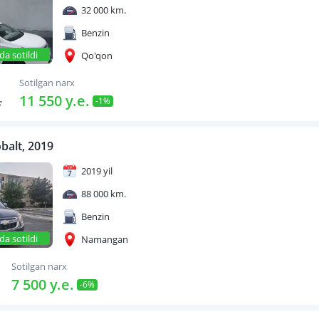
32 000 km.
Benzin
da sotildi
Qo'qon
Sotilgan narx
.
11 550 y.e.
-1%
balt, 2019
2019 yil
88 000 km.
Benzin
da sotildi
Namangan
Sotilgan narx
7 500 y.e.
-6%