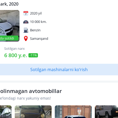
ark, 2020
2020 yil
10 000 km.
Benzin
da sotildi
Samarqand
Sotilgan narx
6 800 y.e.
-11%
Sotilgan mashinalarni ko‘rish
b olinmagan avtomobillar
 e’londagi narx yakuniy emas!