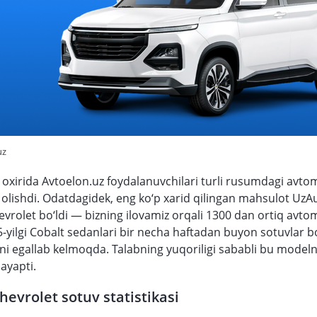
uz
 oxirida Avtoelon.uz foydalanuvchilari turli rusumdagi avtom
b olishdi. Odatdagidek, eng ko‘p xarid qilingan mahsulot UzA
evrolet bo‘ldi — bizning ilovamiz orqali 1300 dan ortiq avto
5-yilgi Cobalt sedanlari bir necha haftadan buyon sotuvlar b
inni egallab kelmoqda. Talabning yuqoriligi sababli bu modeln
yapti.
hevrolet sotuv statistikasi