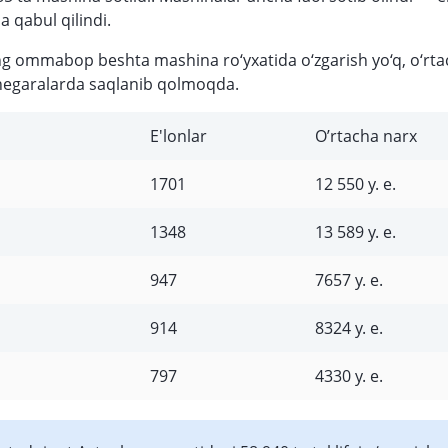
a qabul qilindi.
g ommabop beshta mashina ro‘yxatida o‘zgarish yo‘q, o‘rta
hegaralarda saqlanib qolmoqda.
E'lonlar
O’rtacha narx
1701
12 550 у. е.
1348
13 589 у. е.
947
7657 у. е.
914
8324 у. е.
797
4330 у. е.