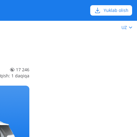
Yuklab olish
UZ
17 246
‘qish: 1 daqiqa