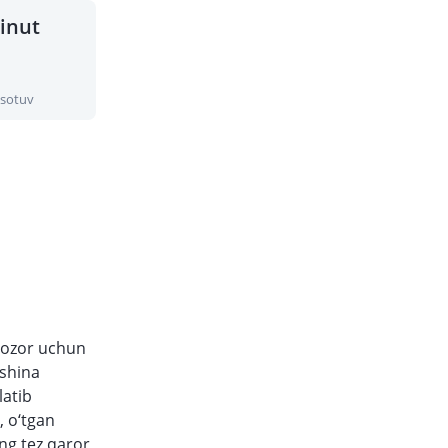
inut
 sotuv
 bozor uchun
ashina
latib
, o‘tgan
eng tez qaror