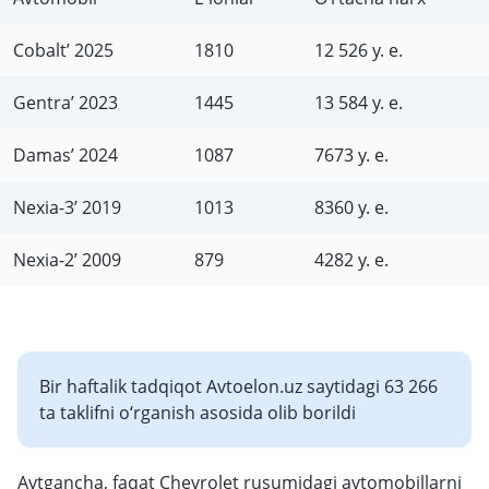
Cobalt’ 2025
1810
12 526 у. е.
Gentra’ 2023
1445
13 584 у. е.
Damas’ 2024
1087
7673 у. е.
Nexia-3’ 2019
1013
8360 у. е.
Nexia-2’ 2009
879
4282 у. е.
Bir haftalik tadqiqot Avtoelon.uz saytidagi 63 266
ta taklifni o‘rganish asosida olib borildi
Aytgancha, faqat Chevrolet rusumidagi avtomobillarni