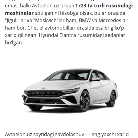
emas, balki Avtoelon.uz orqali
1723 ta turli rusumdagi
mashinalar
sotilganini hisobga olsak, bular orasida
"Jiguli"lar va "Moskvich"lar ham, BMW va Merсedeslar
ham bor. Chet el avtomobillari orasida esa eng ko‘p
xarid qilingani Hyundai Elantra rusumidagi sedanlar
bo‘lgan.
Avtoelon.uz saytidagi savdolashuv — eng yaxshi xarid