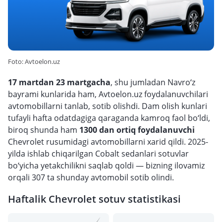
Foto: Avtoelon.uz
17 martdan 23 martgacha
, shu jumladan Navro‘z
bayrami kunlarida ham, Avtoelon.uz foydalanuvchilari
avtomobillarni tanlab, sotib olishdi. Dam olish kunlari
tufayli hafta odatdagiga qaraganda kamroq faol bo‘ldi,
biroq shunda ham
1300 dan
ortiq foydalanuvchi
Chevrolet rusumidagi avtomobillarni xarid qildi. 2025-
yilda ishlab chiqarilgan Cobalt sedanlari sotuvlar
bo‘yicha yetakchilikni saqlab qoldi — bizning ilovamiz
orqali 307 ta shunday avtomobil sotib olindi.
Haftalik Chevrolet sotuv statistikasi