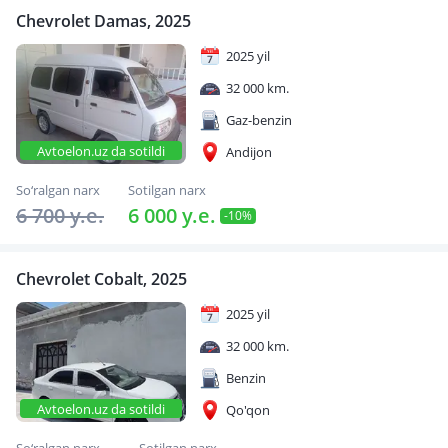
Chevrolet Damas, 2025
2025 yil
32 000 km.
Gaz-benzin
Avtoelon.uz da sotildi
Andijon
So‘ralgan narx
Sotilgan narx
6 700 y.e.
6 000 y.e.
-10%
Chevrolet Cobalt, 2025
2025 yil
32 000 km.
Benzin
Avtoelon.uz da sotildi
Qo'qon