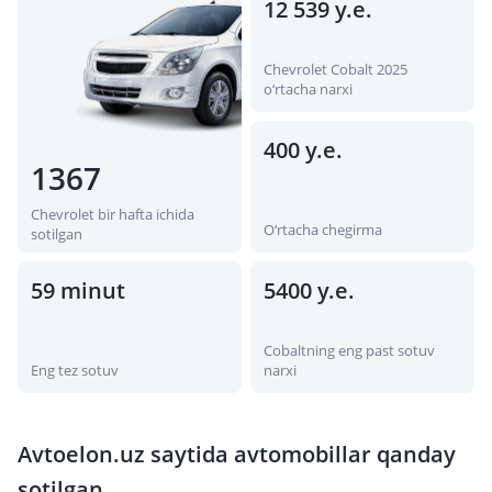
12 539 у.е.
Chevrolet Cobalt 2025
o‘rtacha narxi
400 у.е.
1367
Chevrolet bir hafta ichida
O‘rtacha chegirma
sotilgan
59 minut
5400 у.е.
Cobaltning eng past sotuv
Eng tez sotuv
narxi
Avtoelon.uz saytida avtomobillar qanday
sotilgan