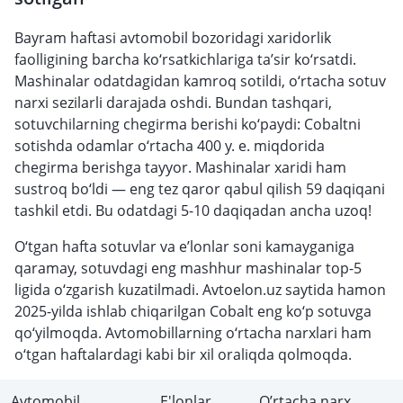
Bayram haftasi avtomobil bozoridagi xaridorlik
faolligining barcha ko‘rsatkichlariga ta’sir ko‘rsatdi.
Mashinalar odatdagidan kamroq sotildi, o‘rtacha sotuv
narxi sezilarli darajada oshdi. Bundan tashqari,
sotuvchilarning chegirma berishi ko‘paydi: Cobaltni
sotishda odamlar o‘rtacha 400 у. е. miqdorida
chegirma berishga tayyor. Mashinalar xaridi ham
sustroq bo‘ldi — eng tez qaror qabul qilish 59 daqiqani
tashkil etdi. Bu odatdagi 5-10 daqiqadan ancha uzoq!
O‘tgan hafta sotuvlar va e’lonlar soni kamayganiga
qaramay, sotuvdagi eng mashhur mashinalar top-5
ligida o‘zgarish kuzatilmadi. Avtoelon.uz saytida hamon
2025-yilda ishlab chiqarilgan Cobalt eng ko‘p sotuvga
qo‘yilmoqda. Avtomobillarning o‘rtacha narxlari ham
o‘tgan haftalardagi kabi bir xil oraliqda qolmoqda.
Avtomobil
E'lonlar
O’rtacha narx