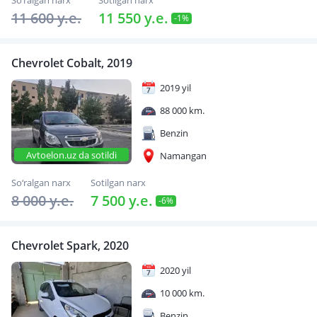
So‘ralgan narx
Sotilgan narx
11 600 y.e.
11 550 y.e.
-1%
Chevrolet Cobalt, 2019
2019 yil
88 000 km.
Benzin
Avtoelon.uz da sotildi
Namangan
So‘ralgan narx
Sotilgan narx
8 000 y.e.
7 500 y.e.
-6%
Chevrolet Spark, 2020
2020 yil
10 000 km.
Benzin