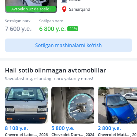
Avtoelon.uz da sotildi
Samarqand
So‘ralgan narx
Sotilgan narx
7 600 y.e.
6 800 y.e.
-11%
Sotilgan mashinalarni ko‘rish
Hali sotib olinmagan avtomobillar
Savdolashing, e’londagi narx yakuniy emas!
8 108 y.e.
5 800 y.e.
2 800 y.e.
Chevrolet Labo, 2026
, 2026
Chevrolet Damas, 2024
, 2024
Chevrolet Matiz, 2012
, 2