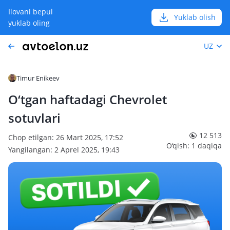
Ilovani bepul
Yuklab olish
yuklab oling
UZ
Timur Enikeev
O‘tgan haftadagi Chevrolet
sotuvlari
12 513
Chop etilgan: 26 Mart 2025, 17:52
O‘qish: 1 daqiqa
Yangilangan: 2 Aprel 2025, 19:43