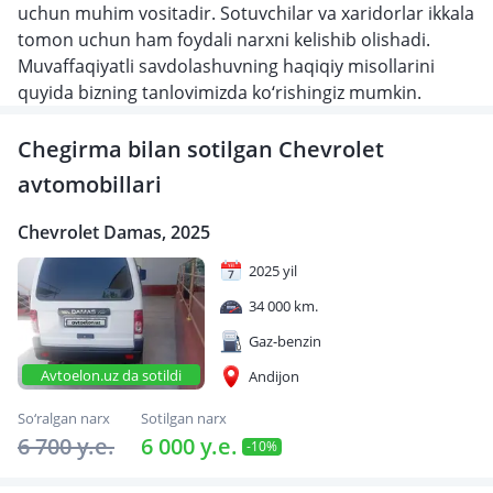
uchun muhim vositadir. Sotuvchilar va xaridorlar ikkala
tomon uchun ham foydali narxni kelishib olishadi.
Muvaffaqiyatli savdolashuvning haqiqiy misollarini
quyida bizning tanlovimizda ko‘rishingiz mumkin.
Chegirma bilan sotilgan Chevrolet
avtomobillari
Chevrolet Damas, 2025
2025 yil
34 000 km.
Gaz-benzin
Avtoelon.uz da sotildi
Andijon
So‘ralgan narx
Sotilgan narx
6 700 y.e.
6 000 y.e.
-10%