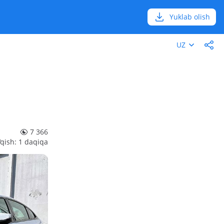
Yuklab olish
UZ
7 366
‘qish: 1 daqiqa