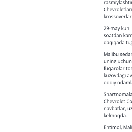
rasmiylashti
Chevroletlar
krossoverlar
29-may kuni 
soatdan kamr
daqiqada tug
Malibu sedan
uning uchun 
fuqarolar to
kuzovdagi av
oddiy odamla
Shartnomala
Chevrolet Co
navbatlar, u
kelmoqda.
Ehtimol, Mal