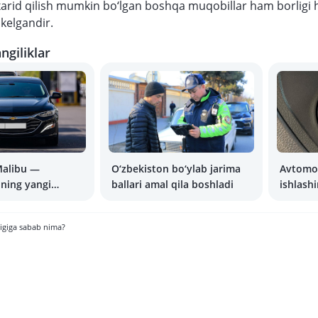
rid qilish mumkin bo‘lgan boshqa muqobillar ham borligi 
 kelgandir.
ngiliklar
Malibu —
O‘zbekiston bo‘ylab jarima
Avtomob
ning yangi
ballari amal qila boshladi
ishlash
omobili?
mumkin
ligiga sabab nima?