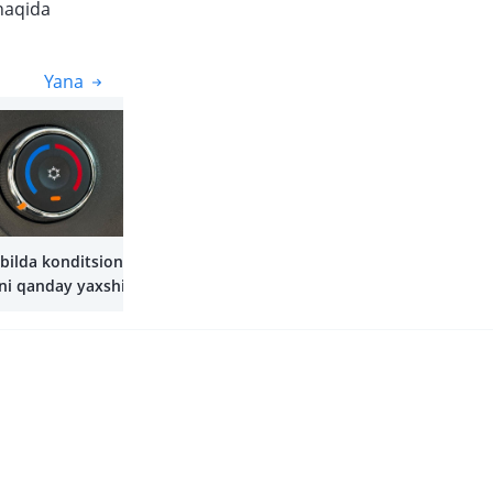
haqida
Yana
Yana
ilda konditsioner
ini qanday yaxshilash
?