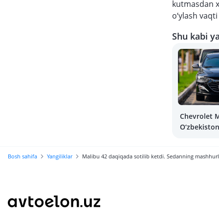
kutmasdan xa
o‘ylash vaqti
Shu kabi ya
Chevrolet 
O‘zbekiston
vazirlik avt
Bosh sahifa
Yangiliklar
Malibu 42 daqiqada sotilib ketdi. Sedanning mashhur