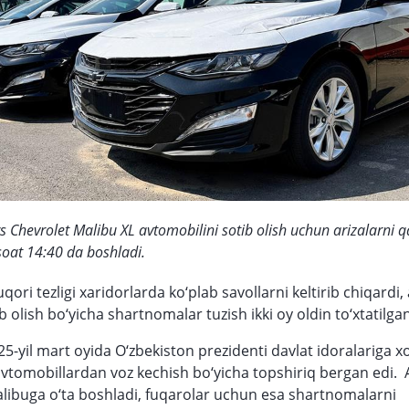
 Chevrolet Malibu XL avtomobilini sotib olish uchun arizalarni qa
oat 14:40 da boshladi.
ori tezligi xaridorlarda ko‘plab savollarni keltirib chiqardi,
 olish bo‘yicha shartnomalar tuzish ikki oy oldin to‘xtatilgan
5-yil mart oyida O‘zbekiston prezidenti davlat idoralariga xo
vtomobillardan voz kechish bo‘yicha topshiriq bergan edi.
libuga o‘ta boshladi, fuqarolar uchun esa shartnomalarni