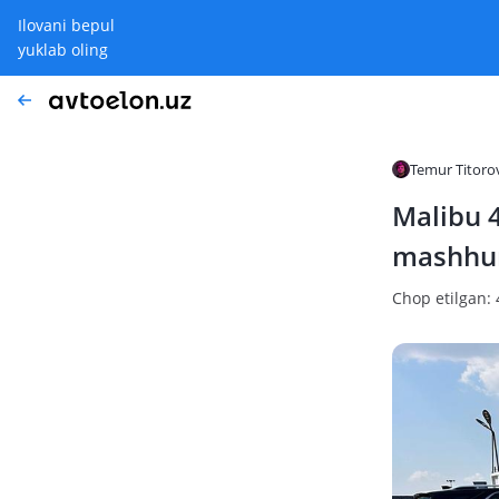
Ilovani bepul
yuklab oling
Temur Titoro
Malibu 4
mashhur
Chop etilgan: 