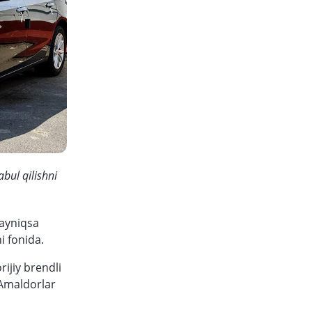
bul qilishni
 ayniqsa
i fonida.
rijiy brendli
 Amaldorlar