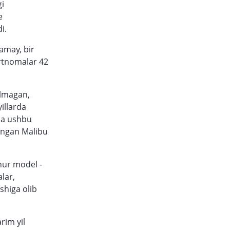
gi
e
i.
amay, bir
artnomalar 42
‘lmagan,
illarda
da ushbu
langan Malibu
hur model -
lar,
shiga olib
rim yil