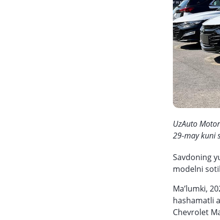
UzAuto Motors
29-may kuni s
Savdoning yuq
modelni sotib
Ma’lumki, 202
hashamatli a
Chevrolet Ma