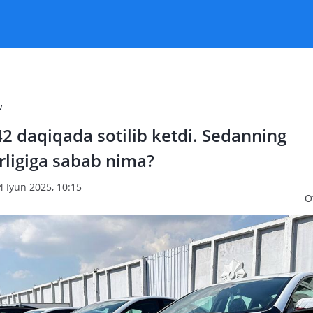
v
2 daqiqada sotilib ketdi. Sedanning
ligiga sabab nima?
4 Iyun 2025, 10:15
O