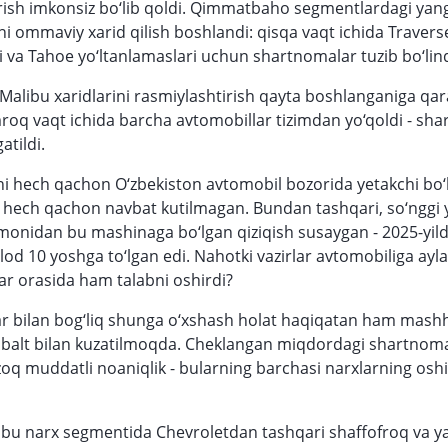
rish imkonsiz bo‘lib qoldi. Qimmatbaho segmentlardagi yan
ni ommaviy xarid qilish boshlandi: qisqa vaqt ichida Travers
i va Tahoe yo‘ltanlamaslari uchun shartnomalar tuzib bo‘lind
Malibu xaridlarini rasmiylashtirish qayta boshlanganiga qar
oq vaqt ichida barcha avtomobillar tizimdan yo‘qoldi - sh
atildi.
i hech qachon O‘zbekiston avtomobil bozorida yetakchi bo
hech qachon navbat kutilmagan. Bundan tashqari, so‘nggi y
monidan bu mashinaga bo‘lgan qiziqish susaygan - 2025-yil
lod 10 yoshga to‘lgan edi. Nahotki vazirlar avtomobiliga ay
r orasida ham talabni oshirdi?
r bilan bog‘liq shunga o‘xshash holat haqiqatan ham mash
balt bilan kuzatilmoqda. Cheklangan miqdordagi shartnoma
zoq muddatli noaniqlik - bularning barchasi narxlarning oshi
ibu narx segmentida Chevroletdan tashqari shaffofroq va ya