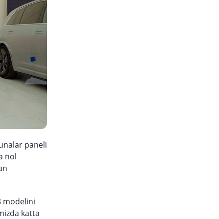
kunalar paneli
a nol
lan
8 modelini
mizda katta