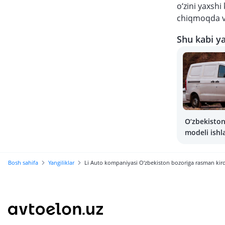
o‘zini yaxshi
chiqmoqda va
Shu kabi ya
O‘zbekisto
modeli ishla
rejalashtir
Bosh sahifa
Yangiliklar
Li Auto kompaniyasi O‘zbekiston bozoriga rasman kird