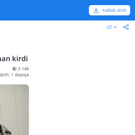
Yuklab olish
UZ
an kirdi
2 146
‘qish: 1 daqiqa