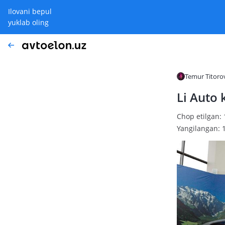
Ilovani bepul
yuklab oling
Temur Titoro
Li Auto
Chop etilgan: 
Yangilangan: 