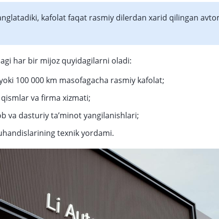
nglatadiki, kafolat faqat rasmiy dilerdan xarid qilingan avt
gi har bir mijoz quyidagilarni oladi:
 yoki 100 000 km masofagacha rasmiy kafolat;
 qismlar va firma xizmati;
ob va dasturiy ta’minot yangilanishlari;
handislarining texnik yordami.