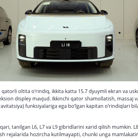
qatorli oltita o‘rindiq, ikkita katta 15.7 dyuymli ekran va us
eksion displey mavjud. Ikkinchi qator shamollatish, massaj v
ravitatsiya) funksiyalariga ega bo‘lgan kapitan o‘rindiqlari bi
ri, tanilgan L6, L7 va L9 gibridlarini xarid qilish mumkin. L
ish rejalarida hozircha kutilmayapti, chunki unga mamlakati