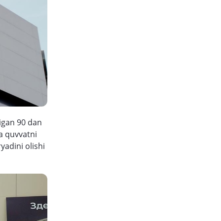
digan 90 dan
a quvvatni
adini olishi