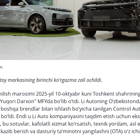
ис
toy markasining birinchi ko‘rgazma zali ochildi.
hilish marosimi 2025-yil 10-oktyabr kuni Toshkent shahrining
Yuqori Darxon" MFYda bo‘lib o‘tdi. Li Autoning O‘zbekistonda
oshqa brendlar bilan ishlash bo‘yicha tanilgan Control Au
bo‘ldi. Endi u Li Auto kompaniyasini taqdim etish uchun eks
 bu sotuvlar, kafolatli xizmat ko‘rsatish, texnik yordam, asl 
kazib berish va dasturiy ta’minotni yangilashni (OTA) o‘z ichi