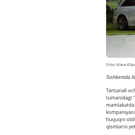
Foto: Илья Юр
Toshkentda Xi
Tantanali oc
tumanidagi "
mamlakatda b
kompaniyasi 
huquqni oldi,
qismlarni yet