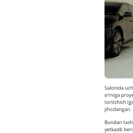
Salonida uch 
o‘rniga proy
tortishish (g
jihozlangan.
Bundan tashqa
yetkazib ber