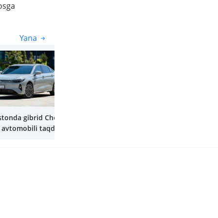
yosga
Yana
Yana
stonda gibrid Chery
8 avtomobili taqdim