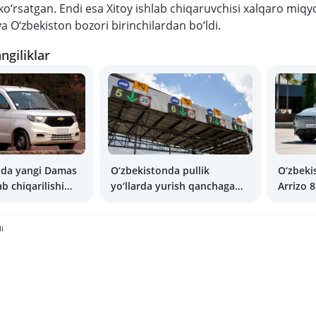
 ko‘rsatgan. Endi esa Xitoy ishlab chiqaruvchisi xalqaro miq
 O‘zbekiston bozori birinchilardan bo‘ldi.
ngiliklar
nda yangi Damas
O‘zbekistonda pullik
O‘zbeki
b chiqarilishi
yo‘llarda yurish qanchaga
Arrizo 
ilmoqda
tushadi?
qilindi
i