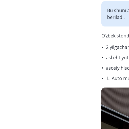
Bu shuni a
beriladi.
O‘zbekistonda
2 yilgacha
asl ehtiyot
asosiy his
Li Auto mu