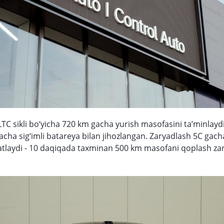
TC sikli bo‘yicha 720 km gacha yurish masofasini ta’minlay
acha sig‘imli batareya bilan jihozlangan. Zaryadlash 5C gach
atlaydi - 10 daqiqada taxminan 500 km masofani qoplash zary