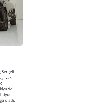
 Sergeli
gi vakili
to
klyuziv
ehtiyot
ga oladi.