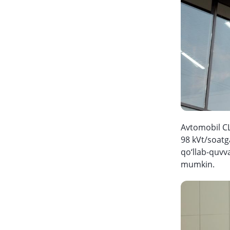
Avtomobil CL
98 kVt/soatg
qo‘llab-quvv
mumkin.