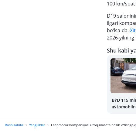
100 km/soat t
D19 salonini
ilgari kompa
bo‘lsa-da.
Xi
2026-yilning 
Shu kabi ya
BYD 115 mi
avtomobilni
olmoqda
Bosh sahifa
Yangiliklar
Leapmotor kompaniyasi uzoq masofa bosib o‘tishga q