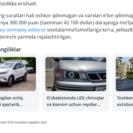
ezlikka erishadi.
ng suratlari hali oshkor qilinmagan va narxlari e’lon qilinma
niya 300 000 yuan (taxminan 42 100 dollar) darajasiga mo‘lj
toy ommaviy axborot
vositalarima’lumotlariga ko‘ra, yetkazi
birinchi yarmida rejalashtirilgan.
ngiliklar
ngdan ortiq
O‘zbekistonda LED chiroqlar
Toshken
 qaytarib
va ksenon uchun reydlar
avtobus
boshlandi
odir D19 modelini taqdim etdi