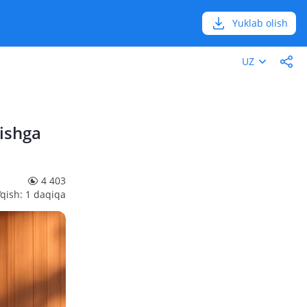
Yuklab olish
UZ
ishga
4 403
‘qish: 1 daqiqa