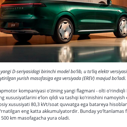
angi D-seriyasidagi birinchi model bo‘lib, u to‘liq elektr versiyas
irilgan yurish masofasiga ega versiyada (EREV) mavjud bo‘ladi.
apmotor kompaniyasi o‘zining yangi flagmani - olti o‘rindiqli
g xususiyatlarini e’lon qildi va tashqi ko‘rinishini namoyish 
siy xususiyati 80,3 kVt/soat quvvatga ega batareya hisoblan
o‘rnatilgan eng katta akkumulyatordir. Bunday yo‘ltanlamas f
 500 km masofagacha yura oladi.