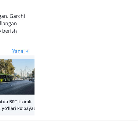
gan. Garchi
allangan
b berish
Yana
Yana
tda BRT tizimli
 yo‘llari ko‘payadi