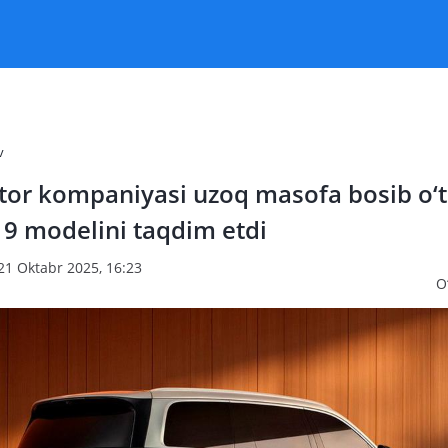
v
or kompaniyasi uzoq masofa bosib o‘t
19 modelini taqdim etdi
21 Oktabr 2025, 16:23
O