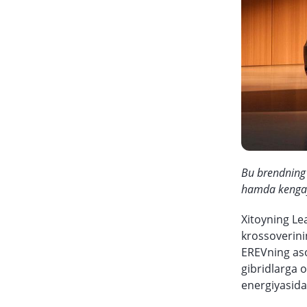
Bu brendning y
hamda kengayt
Xitoyning Le
krossoverinin
EREVning aso
gibridlarga 
energiyasida