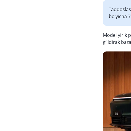
Taqqoslas
bo‘yicha 7
Model yirik p
g‘ildirak baz