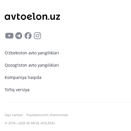
O‘zbekiston avto yangiliklari
Qozog‘iston avto yangiliklari
Kompaniya haqida
To‘liq versiya
Sayt xaritasi
Foydalanuvchi shartnomasi
© 2018—2026 XK MCHJ «KOLESA»