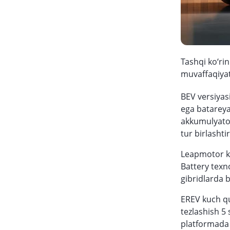
Tashqi ko‘ri
muvaffaqiyat
BEV versiyas
ega batareya
akkumulyator
tur birlashti
Leapmotor ko
Battery texn
gibridlarda b
EREV kuch qu
tezlashish 5 
platformada 