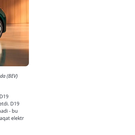
ida (BEV)
 D19
etdi. D19
adi - bu
aqat elektr