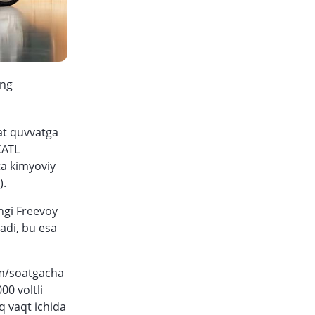
ing
at quvvatga
CATL
ta kimyoviy
).
ngi Freevoy
adi, bu esa
km/soatgacha
00 voltli
q vaqt ichida