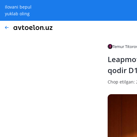
Ilovani bepul
yuklab oling
Temur Titoro
Leapmot
qodir D
Chop etilgan: 