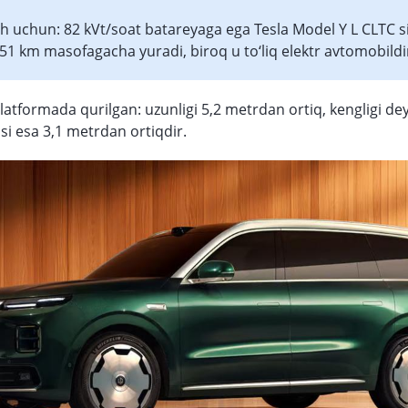
h uchun: 82 kVt/soat batareyaga ega Tesla Model Y L CLTC si
51 km masofagacha yuradi, biroq u to‘liq elektr avtomobildi
latformada qurilgan: uzunligi 5,2 metrdan ortiq, kengligi dey
asi esa 3,1 metrdan ortiqdir.