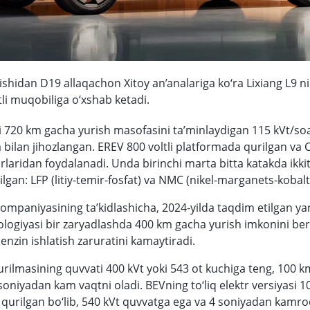
nishidan D19 allaqachon Xitoy an’analariga ko‘ra Lixiang L9 n
li muqobiliga o‘xshab ketadi.
i 720 km gacha yurish masofasini ta’minlaydigan 115 kVt/so
 bilan jihozlangan. EREV 800 voltli platformada qurilgan va 
laridan foydalanadi. Unda birinchi marta bitta katakda ikki
rilgan: LFP (litiy-temir-fosfat) va NMC (nikel-marganets-kobalt
mpaniyasining ta’kidlashicha, 2024-yilda taqdim etilgan ya
ologiyasi bir zaryadlashda 400 km gacha yurish imkonini ber
enzin ishlatish zaruratini kamaytiradi.
rilmasining quvvati 400 kVt yoki 543 ot kuchiga teng, 100 
soniyadan kam vaqtni oladi. BEVning to‘liq elektr versiyasi 10
qurilgan bo‘lib, 540 kVt quvvatga ega va 4 soniyadan kamro