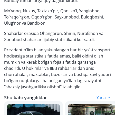
Bunday tumanlarga quyidagilar kiradi:
Mo‘ynoq, Nukus, Taxtako‘pir, Qonliko‘l, Yangiobod,
To‘raqo‘rg‘on, Oqqo‘rg‘on, Sayxunobod, Buloqboshi,
Ulug‘nor va Bandixon.
Shaharlar orasida Ohangaron, Shirin, Nurafshon va
Xonobod shaharlari ijobiy statistikani ko‘rsatdi.
Prezident o‘lim bilan yakunlangan har bir yo‘l-transport
hodisasiga statistika sifatida emas, balki oldini olish
mumkin va kerak bo‘lgan fojia sifatida qarashga
chaqirdi. U hokimlar va IIBB rahbarlaridan aniq
chorrahalar, maktablar, bozorlar va boshqa xavf yuqori
bo‘lgan nuqtalargacha bo‘lgan yo‘llardagi vaziyatni
"shaxsiy javobgarlikka olishni" talab qildi.
Shu kabi yangiliklar
Yana