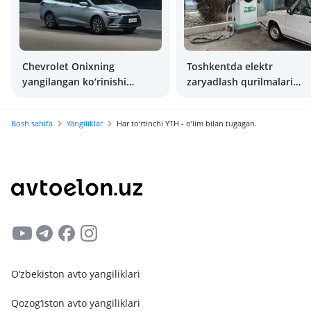
Chevrolet Onixning
Toshkentda elektr
yangilangan ko‘rinishi
zaryadlash qurilmalari
qanday bo‘ladi?
yonida to‘xtashga jarima
belgilash taklif etildi
Bosh sahifa
Yangiliklar
Har to‘rtinchi YTH - o‘lim bilan tugagan.
O‘zbekiston avto yangiliklari
Qozog‘iston avto yangiliklari