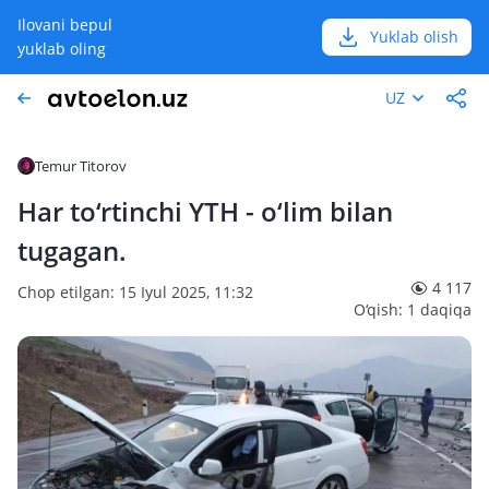
Ilovani bepul
Yuklab olish
yuklab oling
UZ
Temur Titorov
Har to‘rtinchi YTH - o‘lim bilan
tugagan.
4 117
Chop etilgan: 15 Iyul 2025, 11:32
O‘qish: 1 daqiqa