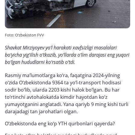
Foto: O‘zbekiston FVV
Shavkat Mirziyoyev yo‘l harakati xavfsizligi masalalari
bo‘yicha yig‘ilish o‘tkazib, yo‘llarda o‘lim darajasi eng yuqori
bo‘lgan hududlarni ko‘rsatib o‘tdi.
Rasmiy ma’lumotlarga ko‘ra, faqatgina 2024-yilning
o‘zida O‘zbekistonda 9364 ta yo‘l-transport hodisasi
sodir bo‘lib, ularda 2203 kishi halok bo‘lgan. Bu har
to‘rtinchi avtohalokatda kimdir hayotdan ko‘z
yumayotganini anglatadi. Yana qariyb 9 ming kishi turli
darajadagi tan jarohatlari olgan.
O‘zbekistonda eng ko‘p YTH qurbonlari qayerda?