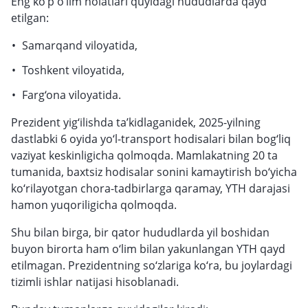
Eng ko‘p o‘lim holatlari quyidagi hududlarda qayd
etilgan:
Samarqand viloyatida,
Toshkent viloyatida,
Farg‘ona viloyatida.
Prezident yig‘ilishda ta’kidlaganidek, 2025-yilning
dastlabki 6 oyida yo‘l-transport hodisalari bilan bog‘liq
vaziyat keskinligicha qolmoqda. Mamlakatning 20 ta
tumanida, baxtsiz hodisalar sonini kamaytirish bo‘yicha
ko‘rilayotgan chora-tadbirlarga qaramay, YTH darajasi
hamon yuqoriligicha qolmoqda.
Shu bilan birga, bir qator hududlarda yil boshidan
buyon birorta ham o‘lim bilan yakunlangan YTH qayd
etilmagan. Prezidentning so‘zlariga ko‘ra, bu joylardagi
tizimli ishlar natijasi hisoblanadi.