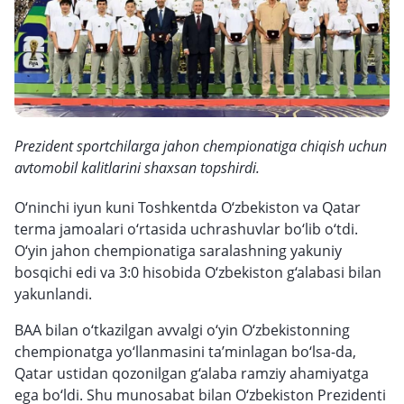
Prezident sportchilarga jahon chempionatiga chiqish uchun
avtomobil kalitlarini shaxsan topshirdi.
O‘ninchi iyun kuni Toshkentda O‘zbekiston va Qatar
terma jamoalari o‘rtasida uchrashuvlar bo‘lib o‘tdi.
O‘yin jahon chempionatiga saralashning yakuniy
bosqichi edi va 3:0 hisobida O‘zbekiston g‘alabasi bilan
yakunlandi.
BAA bilan o‘tkazilgan avvalgi o‘yin O‘zbekistonning
chempionatga yo‘llanmasini ta’minlagan bo‘lsa-da,
Qatar ustidan qozonilgan g‘alaba ramziy ahamiyatga
ega bo‘ldi. Shu munosabat bilan O‘zbekiston Prezidenti