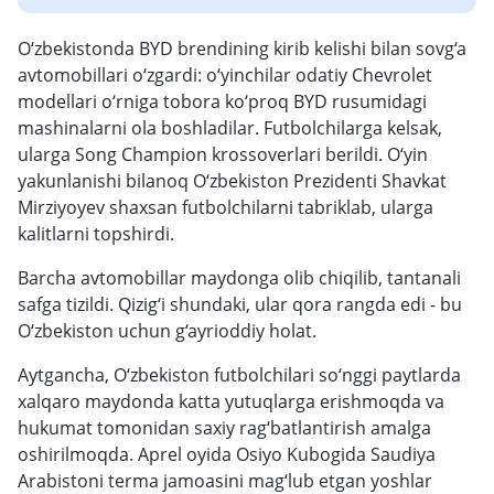
O‘zbekistonda BYD brendining kirib kelishi bilan sovg‘a
avtomobillari o‘zgardi: o‘yinchilar odatiy Chevrolet
modellari o‘rniga tobora ko‘proq BYD rusumidagi
mashinalarni ola boshladilar. Futbolchilarga kelsak,
ularga Song Champion krossoverlari berildi. O‘yin
yakunlanishi bilanoq O‘zbekiston Prezidenti Shavkat
Mirziyoyev shaxsan futbolchilarni tabriklab, ularga
kalitlarni topshirdi.
Barcha avtomobillar maydonga olib chiqilib, tantanali
safga tizildi. Qizig‘i shundaki, ular qora rangda edi - bu
O‘zbekiston uchun g‘ayrioddiy holat.
Aytgancha, O‘zbekiston futbolchilari so‘nggi paytlarda
xalqaro maydonda katta yutuqlarga erishmoqda va
hukumat tomonidan saxiy rag‘batlantirish amalga
oshirilmoqda. Aprel oyida Osiyo Kubogida Saudiya
Arabistoni terma jamoasini mag‘lub etgan yoshlar