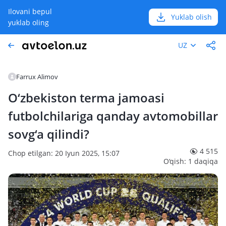
Ilovani bepul
Yuklab olish
yuklab oling
UZ
Farrux Alimov
O‘zbekiston terma jamoasi
futbolchilariga qanday avtomobillar
sovg‘a qilindi?
4 515
Chop etilgan: 20 Iyun 2025, 15:07
O‘qish: 1 daqiqa