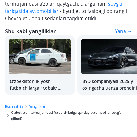
terma jamoasi a’zolari qaytgach, ularga ham
sovg‘a
tariqasida avtomobillar
- byudjet toifasidagi oq rangli
Chevrolet Cobalt sedanlari taqdim etildi.
Shu kabi yangiliklar
Yana
O‘zbekistonlik yosh
BYD kompaniyasi 2025-yil
futbolchilarga "Kobalt"
oxirigacha Denza brendini
avtomobillari sovg‘a qilindi
O‘zbekiston bozoriga olib
kirmoqchi
Bosh sahifa
Yangiliklar
O‘zbekiston terma jamoasi futbolchilariga qanday avtomobillar sovg‘a
qilindi?