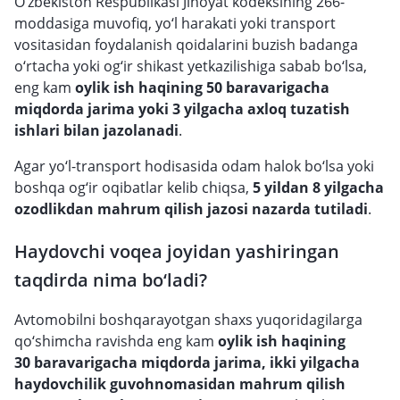
O‘zbekiston Respublikasi Jinoyat kodeksining 266-
moddasiga muvofiq, yo‘l harakati yoki transport
vositasidan foydalanish qoidalarini buzish badanga
o‘rtacha yoki og‘ir shikast yetkazilishiga sabab bo‘lsa,
eng kam
oylik ish haqining
50 baravarigacha
miqdorda jarima yoki 3 yilgacha axloq tuzatish
ishlari bilan jazolanadi
.
Agar yo‘l-transport hodisasida odam halok bo‘lsa yoki
boshqa og‘ir oqibatlar kelib chiqsa,
5 yildan 8 yilgacha
ozodlikdan mahrum qilish jazosi nazarda tutiladi
.
Haydovchi voqea joyidan yashiringan
taqdirda nima bo‘ladi?
Avtomobilni boshqarayotgan shaxs yuqoridagilarga
qo‘shimcha ravishda eng kam
oylik ish haqining
30 baravarigacha miqdorda jarima, ikki yilgacha
haydovchilik guvohnomasidan mahrum qilish