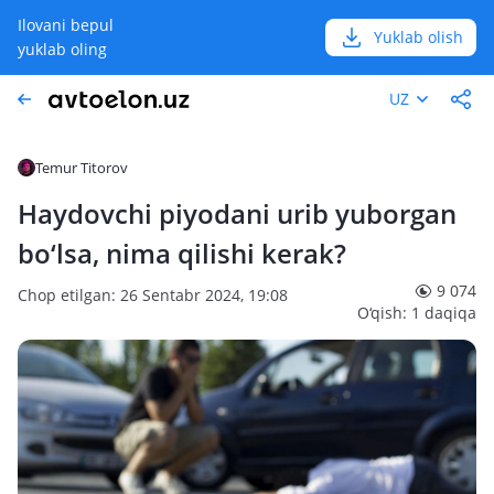
Ilovani bepul
Yuklab olish
yuklab oling
UZ
Temur Titorov
Haydovchi piyodani urib yuborgan
bo‘lsa, nima qilishi kerak?
9 074
Chop etilgan: 26 Sentabr 2024, 19:08
O‘qish: 1 daqiqa