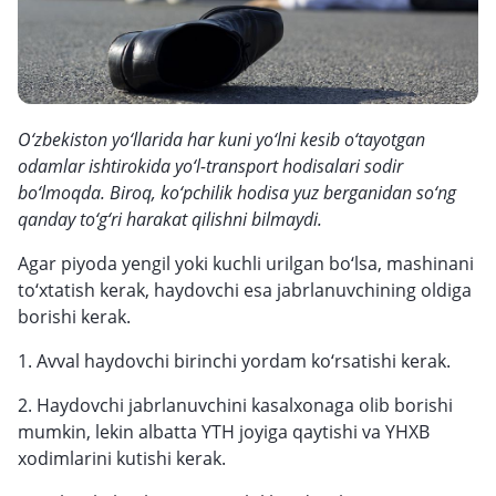
O‘zbekiston yo‘llarida har kuni yo‘lni kesib o‘tayotgan
odamlar ishtirokida yo‘l-transport hodisalari sodir
bo‘lmoqda. Biroq, ko‘pchilik hodisa yuz berganidan so‘ng
qanday to‘g‘ri harakat qilishni bilmaydi.
Agar piyoda yengil yoki kuchli urilgan bo‘lsa, mashinani
to‘xtatish kerak, haydovchi esa jabrlanuvchining oldiga
borishi kerak.
1. Avval haydovchi birinchi yordam ko‘rsatishi kerak.
2. Haydovchi jabrlanuvchini kasalxonaga olib borishi
mumkin, lekin albatta YTH joyiga qaytishi va YHXB
xodimlarini kutishi kerak.