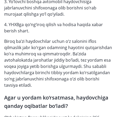
3. Yo‘lovchi boshqa avtomobil haydovchisiga
jabrlanuvchini shifoxonaga olib borishni so‘rab
murojaat qilishga yo‘l qo‘yiladi.
4. YHXBga qo‘ng‘iroq qilish va hodisa haqida xabar
berish shart.
Biroq ba’zi haydovchilar uchun o‘z salonini iflos
qilmaslik jabr ko‘rgan odamning hayotini qutqarishdan
ko‘ra muhimroq va qimmatroqdir. Ba’zida
avtohalokatda jarohatlar jiddiy bo‘ladi, tez yordam esa
voqea joyiga yetib borishga ulgurmaydi. Shu sababli
haydovchilarga birinchi tibbiy yordam ko‘rsatilgandan
so‘ng jabrlanuvchini shifoxonaga o‘zi olib borishi
tavsiya etiladi.
Agar u yordam ko‘rsatmasa, haydovchiga
qanday oqibatlar bo‘ladi?