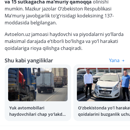
va 15 sutkagacha ma’muriy qamoqqa
olinishi
mumkin. Mazkur jazolar O‘zbekiston Respublikasi
Ma’muriy javobgarlik to‘g‘risidagi kodeksining 137-
moddasida belgilangan.
Avtoelon.uz jamoasi haydovchi va piyodalarni yo‘llarda
maksimal darajada e’tiborli bo‘lishga va yo‘l harakati
qoidalariga rioya qilishga chaqiradi.
Shu kabi yangiliklar
Yana
Yuk avtomobillari
O‘zbekistonda yo‘l haraka
haydovchilari chap yo‘lakda
qoidalarini buzganlik uch
harakatlangani uchun
jarimalar bo‘yicha rekord
jarimaga tortiladi
qanday?