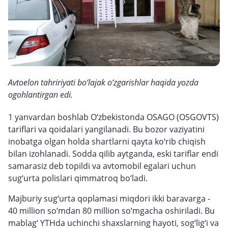
Avtoelon tahririyati bo‘lajak o‘zgarishlar haqida yozda
ogohlantirgan edi.
1 yanvardan boshlab O‘zbekistonda OSAGO (OSGOVTS)
tariflari va qoidalari yangilanadi. Bu bozor vaziyatini
inobatga olgan holda shartlarni qayta ko‘rib chiqish
bilan izohlanadi. Sodda qilib aytganda, eski tariflar endi
samarasiz deb topildi va avtomobil egalari uchun
sug‘urta polislari qimmatroq bo‘ladi.
Majburiy sug‘urta qoplamasi miqdori ikki baravarga -
40 million so‘mdan 80 million so‘mgacha oshiriladi. Bu
mablag‘ YTHda uchinchi shaxslarning hayoti, sog‘lig‘i va