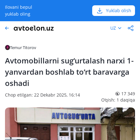
Ilovani bepul
Yuklab olish
yuklab oling
UZ
Temur Titorov
Avtomobillarni sug‘urtalash narxi 1-
yanvardan boshlab to‘rt baravarga
oshadi
17 349
Chop etilgan: 22 Dekabr 2025, 16:14
O‘qish: 1 daqiqa