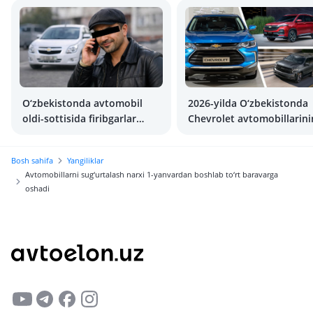
O‘zbekistonda avtomobil
2026-yilda O‘zbekistonda
oldi-sottisida firibgarlar
Chevrolet avtomobillarini
qanday ish yuritadi
narxlari
Bosh sahifa
Yangiliklar
Avtomobillarni sug‘urtalash narxi 1-yanvardan boshlab to‘rt baravarga
oshadi