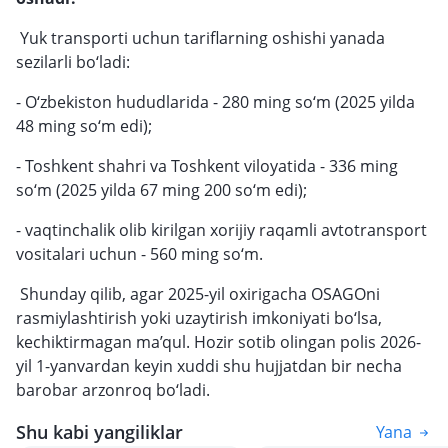
Yuk transporti uchun tariflarning oshishi yanada
sezilarli bo‘ladi:
- O‘zbekiston hududlarida - 280 ming so‘m (2025 yilda
48 ming so‘m edi);
- Toshkent shahri va Toshkent viloyatida - 336 ming
so‘m (2025 yilda 67 ming 200 so‘m edi);
- vaqtinchalik olib kirilgan xorijiy raqamli avtotransport
vositalari uchun - 560 ming so‘m.
Shunday qilib, agar 2025-yil oxirigacha OSAGOni
rasmiylashtirish yoki uzaytirish imkoniyati bo‘lsa,
kechiktirmagan ma’qul. Hozir sotib olingan polis 2026-
yil 1-yanvardan keyin xuddi shu hujjatdan bir necha
barobar arzonroq bo‘ladi.
Shu kabi yangiliklar
Yana