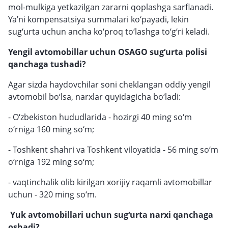
mol-mulkiga yetkazilgan zararni qoplashga sarflanadi.
Ya’ni kompensatsiya summalari ko‘payadi, lekin
sug‘urta uchun ancha ko‘proq to‘lashga to‘g‘ri keladi.
Yengil avtomobillar uchun OSAGO sug‘urta polisi
qanchaga tushadi?
Agar sizda haydovchilar soni cheklangan oddiy yengil
avtomobil bo‘lsa, narxlar quyidagicha bo‘ladi:
- O‘zbekiston hududlarida - hozirgi 40 ming so‘m
o‘rniga 160 ming so‘m;
- Toshkent shahri va Toshkent viloyatida - 56 ming so‘m
o‘rniga 192 ming so‘m;
- vaqtinchalik olib kirilgan xorijiy raqamli avtomobillar
uchun - 320 ming so‘m.
Yuk avtomobillari uchun sug‘urta narxi qanchaga
oshadi?