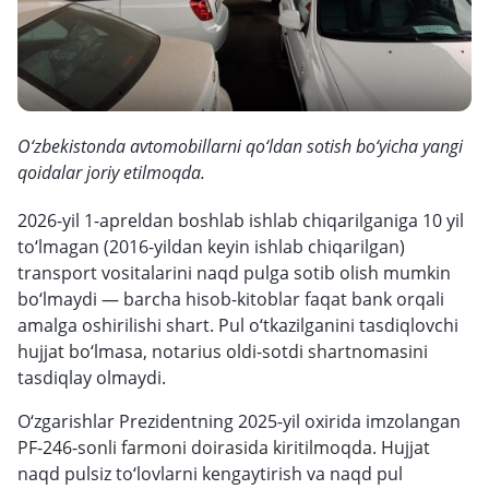
O‘zbekistonda avtomobillarni qo‘ldan sotish bo‘yicha yangi
qoidalar joriy etilmoqda.
2026-yil 1-apreldan boshlab ishlab chiqarilganiga 10 yil
to‘lmagan (2016-yildan keyin ishlab chiqarilgan)
transport vositalarini naqd pulga sotib olish mumkin
bo‘lmaydi — barcha hisob-kitoblar faqat bank orqali
amalga oshirilishi shart. Pul o‘tkazilganini tasdiqlovchi
hujjat bo‘lmasa, notarius oldi-sotdi shartnomasini
tasdiqlay olmaydi.
O‘zgarishlar Prezidentning 2025-yil oxirida imzolangan
PF-246-sonli farmoni doirasida kiritilmoqda. Hujjat
naqd pulsiz to‘lovlarni kengaytirish va naqd pul