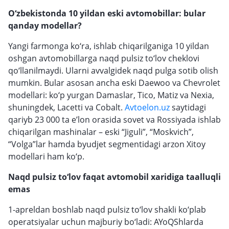
O‘zbekistonda 10 yildan eski avtomobillar: bular
qanday modellar?
Yangi farmonga ko‘ra, ishlab chiqarilganiga 10 yildan
oshgan avtomobillarga naqd pulsiz to‘lov cheklovi
qo‘llanilmaydi. Ularni avvalgidek naqd pulga sotib olish
mumkin. Bular asosan ancha eski Daewoo va Chevrolet
modellari: ko‘p yurgan Damaslar, Tico, Matiz va Nexia,
shuningdek, Lacetti va Cobalt.
Avtoelon.uz
saytidagi
qariyb 23 000 ta e’lon orasida sovet va Rossiyada ishlab
chiqarilgan mashinalar – eski “Jiguli”, “Moskvich”,
“Volga”lar hamda byudjet segmentidagi arzon Xitoy
modellari ham ko‘p.
Naqd pulsiz to‘lov faqat avtomobil xaridiga taalluqli
emas
1-apreldan boshlab naqd pulsiz to‘lov shakli ko‘plab
operatsiyalar uchun majburiy bo‘ladi: AYoQShlarda