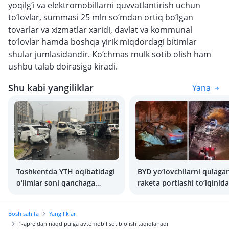
yoqilg‘i va elektromobillarni quvvatlantirish uchun
to‘lovlar, summasi 25 mln so‘mdan ortiq bo‘lgan
tovarlar va xizmatlar xaridi, davlat va kommunal
to‘lovlar hamda boshqa yirik miqdordagi bitimlar
shular jumlasidandir. Ko‘chmas mulk sotib olish ham
ushbu talab doirasiga kiradi.
Shu kabi yangiliklar
Yana
Toshkentda YTH oqibatidagi
BYD yo‘lovchilarni qulaga
o‘limlar soni qanchaga
raketa portlashi to‘lqinid
kamaydi?
saqlab qoldi
Bosh sahifa
Yangiliklar
1-apreldan naqd pulga avtomobil sotib olish taqiqlanadi