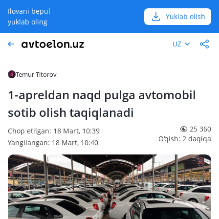
Ilovani bepul
Yuklab olish
yuklab oling
UZ
Temur Titorov
1-apreldan naqd pulga avtomobil
sotib olish taqiqlanadi
25 360
Chop etilgan: 18 Mart, 10:39
O‘qish: 2 daqiqa
Yangilangan: 18 Mart, 10:40