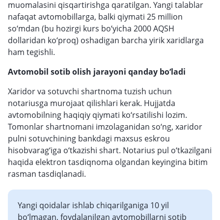
muomalasini qisqartirishga qaratilgan. Yangi talablar
nafaqat avtomobillarga, balki qiymati 25 million
so‘mdan (bu hozirgi kurs bo‘yicha 2000 AQSH
dollaridan ko‘proq) oshadigan barcha yirik xaridlarga
ham tegishli.
Avtomobil sotib olish jarayoni qanday bo‘ladi
Xaridor va sotuvchi shartnoma tuzish uchun
notariusga murojaat qilishlari kerak. Hujjatda
avtomobilning haqiqiy qiymati ko‘rsatilishi lozim.
Tomonlar shartnomani imzolaganidan so‘ng, xaridor
pulni sotuvchining bankdagi maxsus eskrou
hisobvarag‘iga o‘tkazishi shart. Notarius pul o‘tkazilgani
haqida elektron tasdiqnoma olgandan keyingina bitim
rasman tasdiqlanadi.
Yangi qoidalar ishlab chiqarilganiga 10 yil
bo‘lmagan, foydalanilgan avtomobillarni sotib