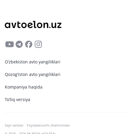
O‘zbekiston avto yangiliklari
Qozog‘iston avto yangiliklari
Kompaniya haqida
To‘liq versiya
Sayt xaritasi
Foydalanuvchi shartnomasi
© 2018—2026 XK MCHJ «KOLESA»