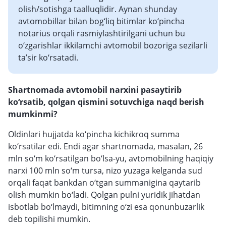
olish/sotishga taalluqlidir. Aynan shunday
avtomobillar bilan bog‘liq bitimlar ko‘pincha
notarius orqali rasmiylashtirilgani uchun bu
o‘zgarishlar ikkilamchi avtomobil bozoriga sezilarli
ta’sir ko‘rsatadi.
Shartnomada avtomobil narxini pasaytirib
ko‘rsatib, qolgan qismini sotuvchiga naqd berish
mumkinmi?
Oldinlari hujjatda ko‘pincha kichikroq summa
ko‘rsatilar edi. Endi agar shartnomada, masalan, 26
mln so‘m ko‘rsatilgan bo‘lsa-yu, avtomobilning haqiqiy
narxi 100 mln so‘m tursa, nizo yuzaga kelganda sud
orqali faqat bankdan o‘tgan summanigina qaytarib
olish mumkin bo‘ladi. Qolgan pulni yuridik jihatdan
isbotlab bo‘lmaydi, bitimning o‘zi esa qonunbuzarlik
deb topilishi mumkin.