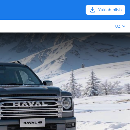
Yuklab olish
UZ
l Dargo
 uchun ishonchli yo'ltamas