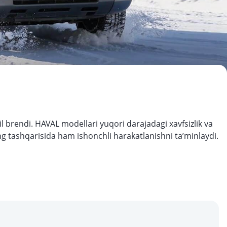
brendi. HAVAL modellari yuqori darajadagi xavfsizlik va
ng tashqarisida ham ishonchli harakatlanishni ta’minlaydi.