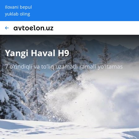
Ilovani bepul
yuklab oling