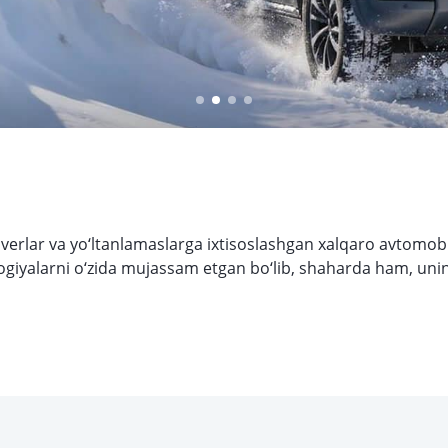
rlar va yo‘ltanlamaslarga ixtisoslashgan xalqaro avtomobil 
logiyalarni o‘zida mujassam etgan bo‘lib, shaharda ham, uni