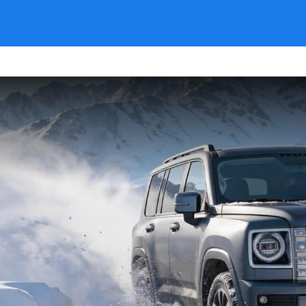
Qudratli Hava
Trassa va yo’lsiz joylar