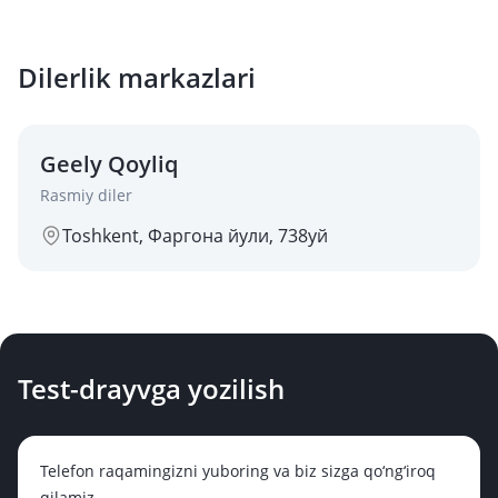
Dilerlik markazlari
Geely Qoyliq
Rasmiy diler
Toshkent, Фаргона йули, 738уй
Test-drayvga yozilish
Telefon raqamingizni yuboring va biz sizga qo‘ng‘iroq
qilamiz