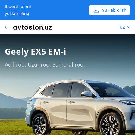
Ilovani bepul
Yuklab olish
yuklab oling
UZ
Geely EX5 EM-i
Aqlliroq. Uzunroq. Samaraliroq.