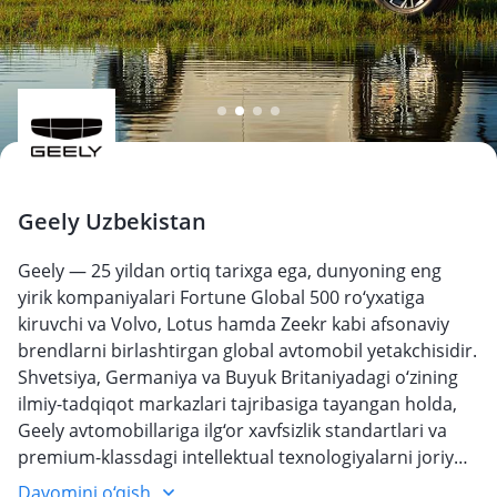
Geely Uzbekistan
Geely — 25 yildan ortiq tarixga ega, dunyoning eng
yirik kompaniyalari Fortune Global 500 ro‘yxatiga
kiruvchi va Volvo, Lotus hamda Zeekr kabi afsonaviy
brendlarni birlashtirgan global avtomobil yetakchisidir.
Shvetsiya, Germaniya va Buyuk Britaniyadagi o‘zining
ilmiy-tadqiqot markazlari tajribasiga tayangan holda,
Geely avtomobillariga ilg‘or xavfsizlik standartlari va
premium-klassdagi intellektual texnologiyalarni joriy
etadi. Bugungi kunda brend rasman O‘zbekistonga
Davomini o‘qish