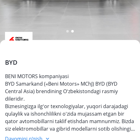
BYD
BENI MOTORS kompaniyasi
BYD Samarkand («Beni Motors» MChJ) BYD (BYD
Central Asia) brendining Oʻzbekistondagi rasmiy
dileridir.
Biznesingizga ilgʻor texnologiyalar, yuqori darajadagi
qulaylik va ishonchlilikni oʻzida mujassam etgan bir
qator avtomobillarni taklif etishdan mamnunmiz. Bizda
siz elektromobillar va gibrid modellarni sotib olishingiz
mumkin.
Davomini o‘qish