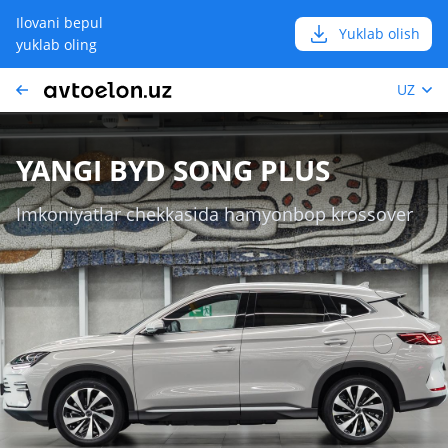
Ilovani bepul
Yuklab olish
yuklab oling
UZ
YANGI BYD SONG PLUS
Imkoniyatlar chekkasida hamyonbop krossover